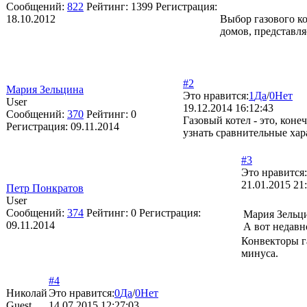
Сообщений:
822
Рейтинг:
1399
Регистрация:
18.10.2012
Выбор газового к
домов, представля
#2
Мария Зельцина
Это нравится:
1
Да
/
0
Нет
User
19.12.2014 16:12:43
Сообщений:
370
Рейтинг:
0
Газовый котел - это, кон
Регистрация:
09.11.2014
узнать сравнительные хар
#3
Это нравится:
21.01.2015 21
Петр Понкратов
User
Сообщений:
374
Рейтинг:
0
Регистрация:
Мария Зельц
09.11.2014
А вот недавн
Конвекторы г
минуса.
#4
Николай
Это нравится:
0
Да
/
0
Нет
Guest
14.07.2015 12:27:03