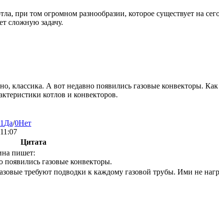
отла, при том огромном разнообразии, которое существует на с
ет сложную задачу.
ечно, классика. А вот недавно появились газовые конвекторы. Ка
актеристики котлов и конвекторов.
1
Да
/
0
Нет
:11:07
Цитата
ина пишет:
о появились газовые конвекторы.
азовые требуют подводки к каждому газовой трубы. Ими не нагр