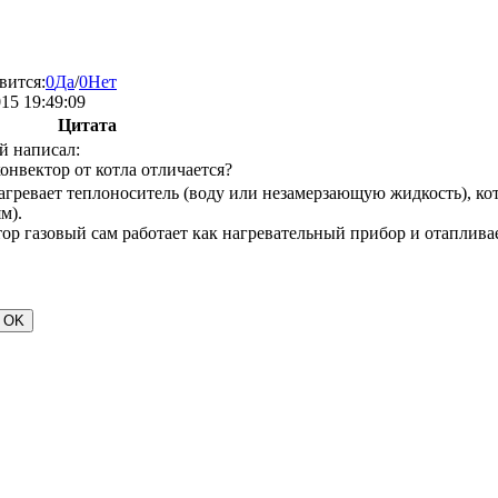
вится:
0
Да
/
0
Нет
015 19:49:09
Цитата
й написал:
онвектор от котла отличается?
агревает теплоноситель (воду или незамерзающую жидкость), к
м).
ор газовый сам работает как нагревательный прибор и отапливае