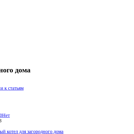
ного дома
и к статьям
0
Нет
3
ый котел для загородного дома