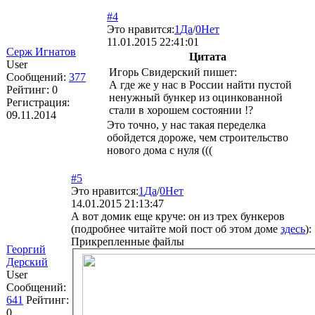
#4
Это нравится:
1
Да
/
0
Нет
11.01.2015 22:41:01
Серж Игнатов
Цитата
User
Игорь Свидерский пишет:
Сообщений:
377
А где же у нас в России найти пустой
Рейтинг:
0
ненужный бункер из оцинкованной
Регистрация:
стали в хорошем состоянии !?
09.11.2014
Это точно, у нас такая переделка
обойдется дороже, чем строительство
нового дома с нуля (((
#5
Это нравится:
1
Да
/
0
Нет
14.01.2015 21:13:47
А вот домик еще круче: он из трех бункеров
(подробнее читайте мой пост об этом доме
здесь
):
Прикрепленные файлы
Георгий
Дерский
User
Сообщений:
641
Рейтинг:
0