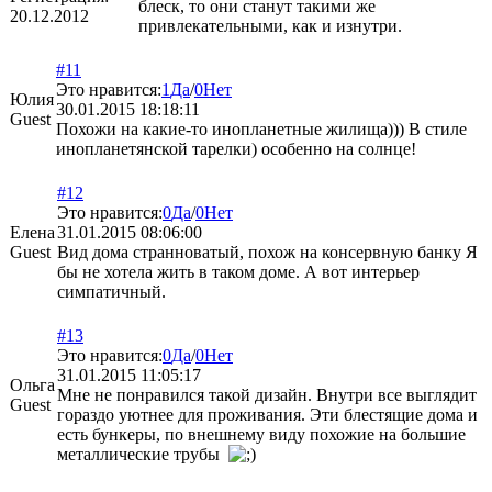
блеск, то они станут такими же
20.12.2012
привлекательными, как и изнутри.
#11
Это нравится:
1
Да
/
0
Нет
Юлия
30.01.2015 18:18:11
Guest
Похожи на какие-то инопланетные жилища))) В стиле
инопланетянской тарелки) особенно на солнце!
#12
Это нравится:
0
Да
/
0
Нет
Елена
31.01.2015 08:06:00
Guest
Вид дома странноватый, похож на консервную банку Я
бы не хотела жить в таком доме. А вот интерьер
симпатичный.
#13
Это нравится:
0
Да
/
0
Нет
31.01.2015 11:05:17
Ольга
Мне не понравился такой дизайн. Внутри все выглядит
Guest
гораздо уютнее для проживания. Эти блестящие дома и
есть бункеры, по внешнему виду похожие на большие
металлические трубы