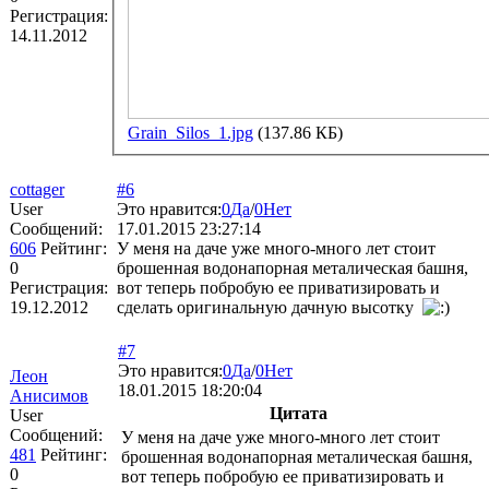
Регистрация:
14.11.2012
Grain_Silos_1.jpg
(137.86 КБ)
cottager
#6
User
Это нравится:
0
Да
/
0
Нет
Сообщений:
17.01.2015 23:27:14
606
Рейтинг:
У меня на даче уже много-много лет стоит
0
брошенная водонапорная металическая башня,
Регистрация:
вот теперь побробую ее приватизировать и
19.12.2012
сделать оригинальную дачную высотку
#7
Это нравится:
0
Да
/
0
Нет
Леон
18.01.2015 18:20:04
Анисимов
Цитата
User
Сообщений:
У меня на даче уже много-много лет стоит
481
Рейтинг:
брошенная водонапорная металическая башня,
0
вот теперь побробую ее приватизировать и