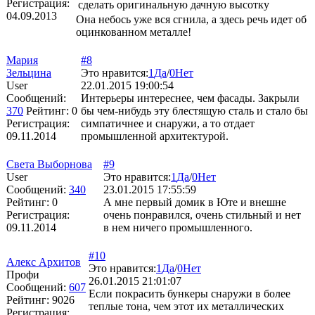
Регистрация:
сделать оригинальную дачную высотку
04.09.2013
Она небось уже вся сгнила, а здесь речь идет об
оцинкованном металле!
Мария
#8
Зельцина
Это нравится:
1
Да
/
0
Нет
User
22.01.2015 19:00:54
Сообщений:
Интерьеры интереснее, чем фасады. Закрыли
370
Рейтинг:
0
бы чем-нибудь эту блестящую сталь и стало бы
Регистрация:
симпатичнее и снаружи, а то отдает
09.11.2014
промышленной архитектурой.
Света Выборнова
#9
User
Это нравится:
1
Да
/
0
Нет
Сообщений:
340
23.01.2015 17:55:59
Рейтинг:
0
А мне первый домик в Юте и внешне
Регистрация:
очень понравился, очень стильный и нет
09.11.2014
в нем ничего промышленного.
#10
Алекс Архитов
Это нравится:
1
Да
/
0
Нет
Профи
26.01.2015 21:01:07
Сообщений:
607
Если покрасить бункеры снаружи в более
Рейтинг:
9026
теплые тона, чем этот их металлических
Регистрация: