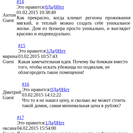
#14
Это нравится:
0
Да
/
0
Нет
01.02.2015 10:38:49
Антон
Как прекрасно, когда климат региона проживания
Guest
мягкий, и теплый можно создать себе уникальное
жилье. Дом из бункера просто уникально, и выглядит
красиво и индивидуально.
#15
Это нравится:
1
Да
/
0
Нет
марина
03.02.2015 10:57:43
Guest
Какая замечательная идея. Почему бы бомжам вместо
того, чтобы искать убежища по подвалам, не
облагородить такие помещения!
#16
Это нравится:
0
Да
/
0
Нет
Дмитрий
03.02.2015 14:12:22
Guest
Что то я не нашел цену, и сколько же может стоить
такой домик, самая минимальная цена в рублях?
#17
Это нравится:
1
Да
/
0
Нет
оксана
04.02.2015 15:54:00