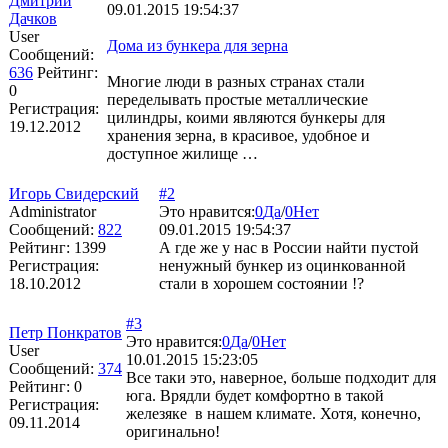
Дмитрий
09.01.2015 19:54:37
Дачков
User
Дома из бункера для зерна
Сообщений:
636
Рейтинг:
Многие люди в разных странах стали
0
переделывать простые металлические
Регистрация:
цилиндры, коими являются бункеры для
19.12.2012
хранения зерна, в красивое, удобное и
доступное жилище …
Игорь Свидерский
#2
Administrator
Это нравится:
0
Да
/
0
Нет
Сообщений:
822
09.01.2015 19:54:37
Рейтинг:
1399
А где же у нас в России найти пустой
Регистрация:
ненужный бункер из оцинкованной
18.10.2012
стали в хорошем состоянии !?
#3
Петр Понкратов
Это нравится:
0
Да
/
0
Нет
User
10.01.2015 15:23:05
Сообщений:
374
Все таки это, наверное, больше подходит для
Рейтинг:
0
юга. Врядли будет комфортно в такой
Регистрация:
железяке в нашем климате. Хотя, конечно,
09.11.2014
оригинально!