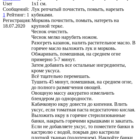
User
1х1 см.
Сообщений:
Лук репчатый почистить, помыть, нарезать
1
Рейтинг:
1
кубиками.
Регистрация:
Морковь почистить, помыть, натереть на
18.07.2020
крупной терке.
Чеснок очистить.
Чеснок мелко нарубить ножом.
Разогреть казанок, налить растительное масло. В
горячее масло выложить лук и морковь.
Обжаривать, помешивая, на среднем огне
примерно 5-7 минут.
Затем добавить все остальные ингредиенты,
кроме уксуса.
Всё тщательно перемешать.
Тушить 45 минут, помешивая, на среднем огне,
до полного размягчения овощей.
Овощную массу аккуратно измельчить
блендером до однородности.
Кабачковую икру довести до кипения. Влить
уксус, если томатная паста недостаточно кислая.
Выложить икру в горячие стерилизованные
банки, накрыть горячими крышками и закатать.
Если не добавляете уксус, то поместите банки в
кастрюлю с водой, покрыв дно кастрюли
плотной тканью (полотенцем). Накройте банки