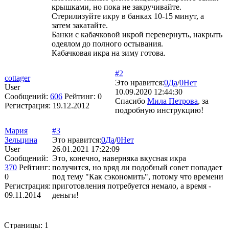
крышками, но пока не закручивайте.
Стерилизуйте икру в банках 10-15 минут, а
затем закатайте.
Банки с кабачковой икрой перевернуть, накрыть
одеялом до полного остывания.
Кабачковая икра на зиму готова.
#2
cottager
Это нравится:
0
Да
/
0
Нет
User
10.09.2020 12:44:30
Сообщений:
606
Рейтинг:
0
Спасибо
Мила Петрова
, за
Регистрация:
19.12.2012
подробную инструкцию!
Мария
#3
Зельцина
Это нравится:
0
Да
/
0
Нет
User
26.01.2021 17:22:09
Сообщений:
Это, конечно, наверняка вкусная икра
370
Рейтинг:
получится, но вряд ли подобный совет попадает
0
под тему "Как сэкономить", потому что времени
Регистрация:
приготовления потребуется немало, а время -
09.11.2014
деньги!
Страницы:
1