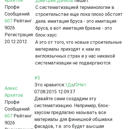
Архитов
Дмитрий Дачков
пишет:
Профи
С систематизацией терминологии в
Сообщений:
строительстве еще пока плохо обстоят
607
Рейтинг:
дела. имитация бруса - это имитация
9026
бруса, а вот имитация бревна - это
Регистрация:
блок-хаус.
20.12.2012
А это от того, что новые строительные
материалы приходят к нам из
англоязычных стран и у нас никакой
систематизации не подвергаются.
#5
Это нравится:
1
Да
/
0
Нет
Алекс
07.08.2015 12:09:37
Архитов
Давайте сами создадим эту
Профи
систематизацию. Например, блок-
Сообщений:
хаусом предлагаю называть все
607
Рейтинг:
материалы для финишной обшивки
9026
фасадов, т.е. это будет высшая