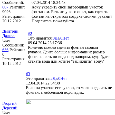
Сообщений:
07.04.2014 18:34:48
607
Рейтинг:
Хочу украсить свой загородный участок
9026
фонтаном. Есть ли у кого опыт, как сделать
Регистрация:
фонтан на открытом воздухе своими руками?
20.12.2012
Поделитесь пожалуйста.
Дмитрий
#2
Дачков
Это нравится:
0
Да
/
0
Нет
User
09.04.2014 23:17:36
Сообщений:
Конечно можно сделать фонтан своими
636
Рейтинг:
руками. Дайте больше информации: размер
0
фонтана, есть ли вода под напором, куда будет
Регистрация:
стекать вода или хотите "зациклить" воду?
19.12.2012
#3
Это нравится:
2
Да
/
0
Нет
12.04.2014 22:54:38
Если на участке есть уклон, то можно сделать не
фонтан, а небольшой водопадик:
Георгий
Дерский
User