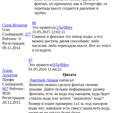
фонтан, по принципу, как в Петергофе, от
перепада высот создается давление в
трубах.
#6
Серж Игнатов
Это нравится:
1
Да
/
0
Нет
User
31.05.2015 12:02:11
Сообщений:
377
Главное в фонтане это напор воды, а его
Рейтинг:
0
можно достичь двумя способами: либо
Регистрация:
насосом, либо перепадом высот. Вот из этого
09.11.2014
и исходите.
#7
Это нравится:
0
Да
/
0
Нет
01.05.2016 11:44:22
Алекс
Цитата
Архитов
Профи
Дмитрий Дачков
написал:
Сообщений:
Конечно можно сделать фонтан своими
607
Рейтинг:
руками. Дайте больше информации: размер
9026
фонтана, есть ли вода под напором, куда будет
Регистрация:
стекать вода или хотите "зациклить" воду?
20.12.2012
Размер в плане примерно 1х1 м, под напором
воды нет, наверное есть смысл зациклить воду,
иначе ее не откуда будет брать.