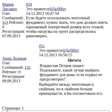
Мария
#10
Лисовец
Это нравится:
0
Да
/
0
Нет
User
14.12.2013 16:47:54
Сообщений:
Если будете использовать ленточный
113
Рейтинг:
фундамент, нужно знать, что дом должен иметь
0
одинаковый поперечный размер всех этажей,
Регистрация:
чтобы нагрузка на грунт распределилась
07.09.2013
равномерно.
#11
Это нравится:
0
Да
/
0
Нет
14.12.2013 16:50:15
Анна Лозовая
Цитата
User
Владислав Петров пишет:
Сообщений:
132
Подскажите, какой лучше выбрать
Рейтинг:
0
фундамент для дома, если подвал не
Регистрация:
предусмотрен?
09.09.2013
Выбирайте между ленточным и
свайным, но в свайном больше
преимуществ, я бы посоветовала его.
Страницы:
1