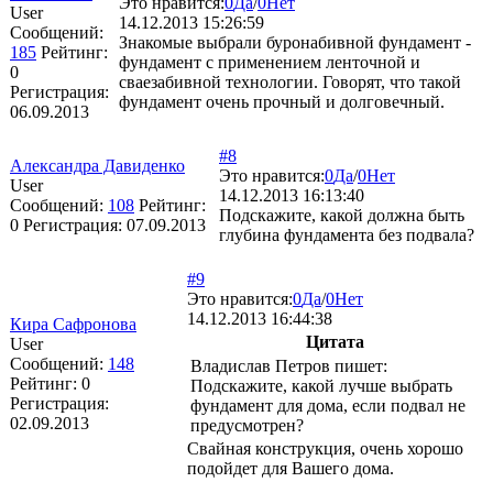
Это нравится:
0
Да
/
0
Нет
User
14.12.2013 15:26:59
Сообщений:
Знакомые выбрали буронабивной фундамент -
185
Рейтинг:
фундамент с применением ленточной и
0
сваезабивной технологии. Говорят, что такой
Регистрация:
фундамент очень прочный и долговечный.
06.09.2013
#8
Александра Давиденко
Это нравится:
0
Да
/
0
Нет
User
14.12.2013 16:13:40
Сообщений:
108
Рейтинг:
Подскажите, какой должна быть
0
Регистрация:
07.09.2013
глубина фундамента без подвала?
#9
Это нравится:
0
Да
/
0
Нет
14.12.2013 16:44:38
Кира Сафронова
Цитата
User
Сообщений:
148
Владислав Петров пишет:
Рейтинг:
0
Подскажите, какой лучше выбрать
Регистрация:
фундамент для дома, если подвал не
02.09.2013
предусмотрен?
Свайная конструкция, очень хорошо
подойдет для Вашего дома.