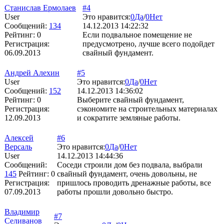
Станислав Ермолаев
#4
User
Это нравится:
0
Да
/
0
Нет
Сообщений:
134
14.12.2013 14:22:32
Рейтинг:
0
Если подвальное помещение не
Регистрация:
предусмотрено, лучше всего подойдет
06.09.2013
свайный фундамент.
Андрей Алехин
#5
User
Это нравится:
0
Да
/
0
Нет
Сообщений:
152
14.12.2013 14:36:02
Рейтинг:
0
Выберите свайный фундамент,
Регистрация:
сэкономите на строительных материалах
12.09.2013
и сократите земляные работы.
Алексей
#6
Версаль
Это нравится:
0
Да
/
0
Нет
User
14.12.2013 14:44:36
Сообщений:
Соседи строили дом без подвала, выбрали
145
Рейтинг:
0
свайный фундамент, очень довольны, не
Регистрация:
пришлось проводить дренажные работы, все
07.09.2013
работы прошли довольно быстро.
Владимир
#7
Селиванов