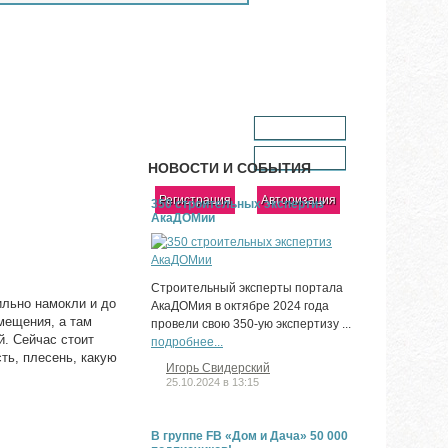
Ваш логин
Ваш пароль
НОВОСТИ И СОБЫТИЯ
Регистрация
350 строительных экспертиз
АкаДОМии
Строительный эксперты портала
ильно намокли и до
АкаДОМия в октябре 2024 года
омещения, а там
провели свою 350-ую экспертизу ...
й. Сейчас стоит
подробнее...
сть, плесень, какую
Игорь Свидерский
25.10.2024 в 13:15
В группе FB «Дом и Дача» 50 000