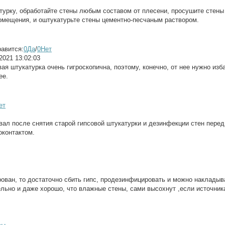
турку, обработайте стены любым составом от плесени, просушите стен
омещения, и оштукатурьте стены цементно-песчаным раствором.
равится:
0
Да
/
0
Нет
2021 13:02:03
вая штукатурка очень гигроскопична, поэтому, конечно, от нее нужно изб
ее.
ет
вал после снятия старой гипсовой штукатурки и дезинфекции стен перед
оконтактом.
рован, то достаточно сбить гипс, продезинфицировать и можно накладыв
тельно и даже хорошо, что влажные стены, сами высохнут ,если источни