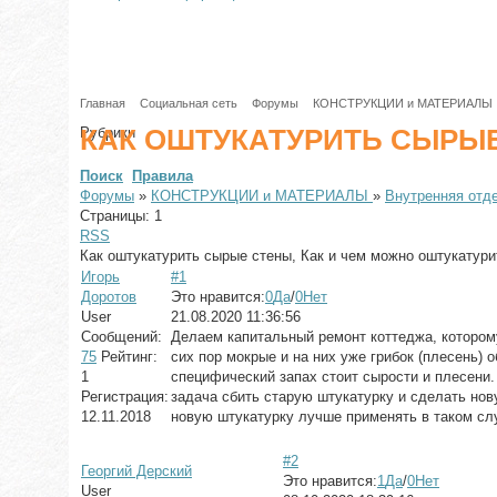
Главная
Социальная сеть
Форумы
КОНСТРУКЦИИ и МАТЕРИАЛЫ
КАК ОШТУКАТУРИТЬ СЫРЫ
Рубрики
Поиск
Правила
Форумы
»
КОНСТРУКЦИИ и МАТЕРИАЛЫ
»
Внутренняя отд
Страницы:
1
RSS
Как оштукатурить сырые стены, Как и чем можно оштукатур
Игорь
#1
Доротов
Это нравится:
0
Да
/
0
Нет
User
21.08.2020 11:36:56
Сообщений:
Делаем капитальный ремонт коттеджа, котором
75
Рейтинг:
сих пор мокрые и на них уже грибок (плесень) 
1
специфический запах стоит сырости и плесени.
Регистрация:
задача сбить старую штукатурку и сделать нову
12.11.2018
новую штукатурку лучше применять в таком слу
#2
Георгий Дерский
Это нравится:
1
Да
/
0
Нет
User