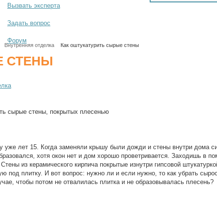
Вызвать эксперта
Задать вопрос
Форум
Внутренняя отделка
Как оштукатурить сырые стены
Е СТЕНЫ
елка
ить сырые стены, покрытых плесенью
у уже лет 15. Когда заменяли крышу были дожди и стены внутри дома с
образовался, хотя окон нет и дом хорошо проветривается. Заходишь в п
 Стены из керамического кирпича покрытые изнутри гипсовой штукатурко
ю под плитку. И вот вопрос: нужно ли и если нужно, то как убрать сыро
чае, чтобы потом не отвалилась плитка и не образовывалась плесень?