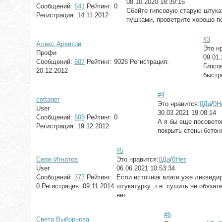
08.10.2020 18:39:16
Сообщений:
641
Рейтинг:
0
Сбейте гипсовую старую штука
Регистрация:
14.11.2012
пушками, проветрите хорошо п
#3
Алекс Архитов
Это н
Профи
09.01.
Сообщений:
607
Рейтинг:
9026
Регистрация:
Гипсо
20.12.2012
быстр
#4
cottager
Это нравится:
0
Да
/
0
Н
User
30.03.2021 19:08:14
Сообщений:
606
Рейтинг:
0
А я бы еще посовето
Регистрация:
19.12.2012
покрыть стены бетон
#5
Серж Игнатов
Это нравится:
0
Да
/
0
Нет
User
06.06.2021 10:53:34
Сообщений:
377
Рейтинг:
Если источник влаги уже ликвиди
0
Регистрация:
09.11.2014
штукатурку ,т.е. сушить не обяза
нет.
#6
Света Выборнова