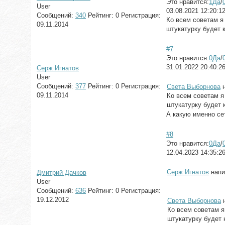
Это нравится:
1
Да
/
User
03.08.2021 12:20:1
Сообщений:
340
Рейтинг:
0
Регистрация:
Ко всем советам я
09.11.2014
штукатурку будет 
#7
Это нравится:
0
Да
/
31.01.2022 20:40:2
Серж Игнатов
User
Сообщений:
377
Рейтинг:
0
Регистрация:
Света Выборнова
н
09.11.2014
Ко всем советам я
штукатурку будет 
А какую именно се
#8
Это нравится:
0
Да
/
12.04.2023 14:35:2
Серж Игнатов
напи
Дмитрий Дачков
User
Сообщений:
636
Рейтинг:
0
Регистрация:
19.12.2012
Света Выборнова
н
Ко всем советам я
штукатурку будет 