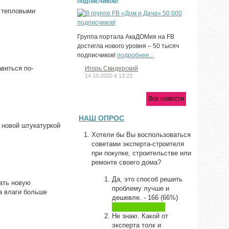
подписчиков!
ы тепловыми
Группа портала АкаДОМия на FB
достигла нового уровня – 50 тысяч
подписчиков!
подробнее...
авиться по-
Игорь Свидерский
14.10.2020 в 13:22
Все новости
НАШ ОПРОС
 новой штукатуркой
Хотели бы Вы воспользоваться
советами эксперта-строителя
при покупке, строительстве или
ремонте своего дома?
Да, это способ решить
ать новую
проблему лучше и
ка влаги больше
дешевле. - 166 (66%)
Не знаю. Какой от
эксперта толк и