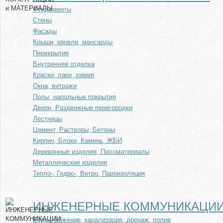
Фундаменты
Стены
Фасады
Крыши, кровли, мансарды
Перекрытия
Внутренняя отделка
Краски, лаки, химия
Окна, витражи
Полы, напольные покрытия
Двери, Раздвижные перегородки
Лестницы
Цемент, Растворы, Бетоны
Кирпич, Блоки, Камень, ЖБИ
Деревянные изделия, Пиломатериалы
Металлические изделия
Тепло-, Гидро-, Ветро, Пароизоляция
ИНЖЕНЕРНЫЕ КОММУНИКАЦИ
Водоснабжение, канализация, дренаж, полив