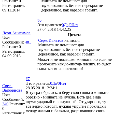
Рейтинг:
0
Минвата не помешает для
Регистрация:
звукоизоляции, без нее перекрытие
09.11.2014
деревянное, как барабан гремит.
#6
Это нравится:
0
Да
/
0
Нет
27.04.2018 14:42:25
Леон Анисимов
Цитата
User
Серж Игнатов
написал:
Сообщений:
481
Минвата не помешает для
Рейтинг:
0
звукоизоляции, без нее перекрытие
Регистрация:
деревянное, как барабан гремит.
04.09.2013
Может и не помешает минвата, но если не
проложить какую-нибудь пленку, то будет
сыпаться вниз постоянно!
#7
Это нравится:
0
Да
/
0
Нет
Света
28.05.2018 12:24:11
Выборнова
Я тут разобралась, и беру свои слова о минвате
User
обратно - минвата не нужна. Есть два вида
Сообщений:
шума: ударный и воздушный. От ударного, тут
340
Рейтинг:
все верно говорят, нужны упругие прокладки
0
между лагами и балками, разрывающие связь
Регистрация: