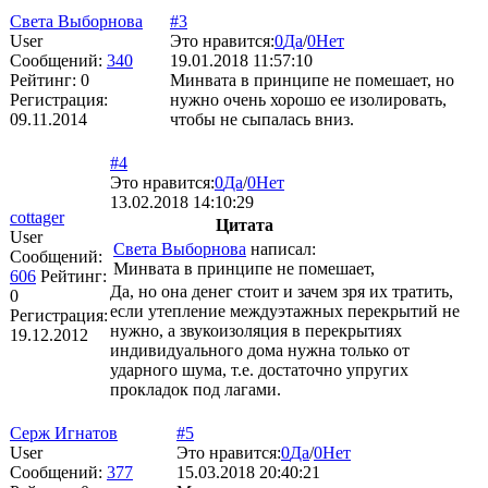
Света Выборнова
#3
User
Это нравится:
0
Да
/
0
Нет
Сообщений:
340
19.01.2018 11:57:10
Рейтинг:
0
Минвата в принципе не помешает, но
Регистрация:
нужно очень хорошо ее изолировать,
09.11.2014
чтобы не сыпалась вниз.
#4
Это нравится:
0
Да
/
0
Нет
13.02.2018 14:10:29
cottager
Цитата
User
Света Выборнова
написал:
Сообщений:
Минвата в принципе не помешает,
606
Рейтинг:
Да, но она денег стоит и зачем зря их тратить,
0
если утепление междуэтажных перекрытий не
Регистрация:
нужно, а звукоизоляция в перекрытиях
19.12.2012
индивидуального дома нужна только от
ударного шума, т.е. достаточно упругих
прокладок под лагами.
Серж Игнатов
#5
User
Это нравится:
0
Да
/
0
Нет
Сообщений:
377
15.03.2018 20:40:21