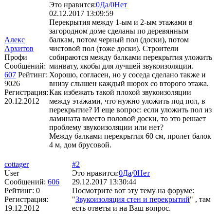
Это нравится:
0
Да
/
0
Нет
02.12.2017 13:09:59
Перекрытия между 1-ым и 2-ым этажами в
загородном доме сделаны по деревянным
Алекс
балкам, потом черный пол (доски), потом
Архитов
чистовой пол (тоже доски). Строители
Профи
собираются между балками перекрытия уложить
Сообщений:
минвату, якобы для лучшей звукоизоляции.
607
Рейтинг:
Хорошо, согласен, но у соседа сделано также и
9026
внизу слышен каждый шорох со второго этажа.
Регистрация:
Как избежать такой плохой звукоизоляции
20.12.2012
между этажами, что нужно уложить под пол, в
перекрытие? И еще вопрос: если уложить пол из
ламината вместо половой доски, то это решает
проблему звукоизоляции или нет?
Между балками перекрытия 60 см, пролет балок
4 м, дом брусовой.
cottager
#2
User
Это нравится:
0
Да
/
0
Нет
Сообщений:
606
29.12.2017 13:30:44
Рейтинг:
0
Посмотрите вот эту тему на форуме:
Регистрация:
"
Звукоизоляция стен и перекрытий
" , там
19.12.2012
есть ответы и на Ваш вопрос.