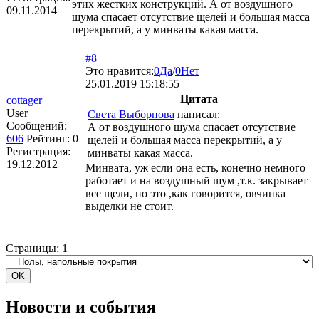
этих жестких конструкций. А от воздушного
09.11.2014
шума спасает отсутствие щелей и большая масса
перекрытий, а у минваты какая масса.
#8
Это нравится:
0
Да
/
0
Нет
25.01.2019 15:18:55
Цитата
cottager
User
Света Выборнова
написал:
Сообщений:
А от воздушного шума спасает отсутствие
606
Рейтинг:
0
щелей и большая масса перекрытий, а у
Регистрация:
минваты какая масса.
19.12.2012
Минвата, уж если она есть, конечно немного
работает и на воздушный шум ,т.к. закрывает
все щели, но это ,как говорится, овчинка
выделки не стоит.
Страницы:
1
Новости и события