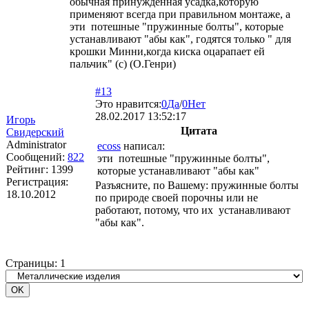
обычная принужденная усадка,которую
применяют всегда при правильном монтаже, а
эти потешные "пружинные болты", которые
устанавливают "абы как", годятся только " для
крошки Минни,когда киска оцарапает ей
пальчик" (с) (О.Генри)
#13
Это нравится:
0
Да
/
0
Нет
28.02.2017 13:52:17
Игорь
Цитата
Свидерский
Administrator
ecoss
написал:
Сообщений:
822
эти потешные "пружинные болты",
Рейтинг:
1399
которые устанавливают "абы как"
Регистрация:
Разъясните, по Вашему: пружинные болты
18.10.2012
по природе своей порочны или не
работают, потому, что их устанавливают
"абы как".
Страницы:
1