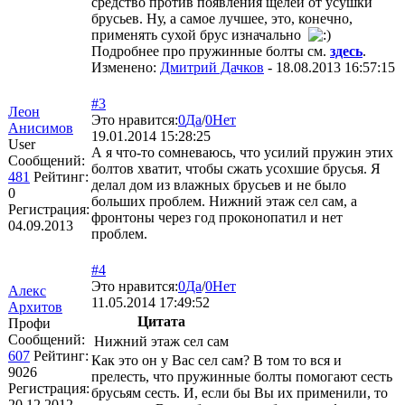
средство против появления щелей от усушки
брусьев. Ну, а самое лучшее, это, конечно,
применять сухой брус изначально
Подробнее про пружинные болты см.
здесь
.
Изменено:
Дмитрий Дачков
-
18.08.2013 16:57:15
#3
Леон
Это нравится:
0
Да
/
0
Нет
Анисимов
19.01.2014 15:28:25
User
А я что-то сомневаюсь, что усилий пружин этих
Сообщений:
болтов хватит, чтобы сжать усохшие брусья. Я
481
Рейтинг:
делал дом из влажных брусьев и не было
0
больших проблем. Нижний этаж сел сам, а
Регистрация:
фронтоны через год проконопатил и нет
04.09.2013
проблем.
#4
Это нравится:
0
Да
/
0
Нет
Алекс
11.05.2014 17:49:52
Архитов
Цитата
Профи
Сообщений:
Нижний этаж сел сам
607
Рейтинг:
Как это он у Вас сел сам? В том то вся и
9026
прелесть, что пружинные болты помогают сесть
Регистрация:
брусьям сесть. И, если бы Вы их применили, то
20.12.2012