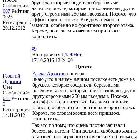
брусьев, которые соединяли березовыми
Сообщений:
нагелями, а есть, которые приколачивали друг к
607
Рейтинг:
другу огромными 250 мм гвоздями. Похоже, что
9026
эффект один и тот же. Все дома немного
Регистрация:
зависли, особенно во фронтонах второго этажа.
20.12.2012
Короче, по словам хозяев всем пришлось
конопатить.
#9
Это нравится:
1
Да
/
0
Нет
17.10.2016 12:24:00
Цитата
Алекс Архитов
написал:
Георгий
Знаю ,что в нашем дачном поселке есть дома из
Дерский
брусьев, которые соединяли березовыми
User
нагелями, а есть, которые приколачивали друг к
Сообщений:
другу огромными 250 мм гвоздями. Похоже,
641
Рейтинг:
что эффект один и тот же. Все дома немного
0
зависли, особенно во фронтонах второго этажа.
Регистрация:
Короче, по словам хозяев всем пришлось
14.11.2012
конопатить.
Так это по тому, что очень плотно забивали
березовые нагели. Они должны свободно ходить
в заранее просверленных отверстиях в брусьях, а