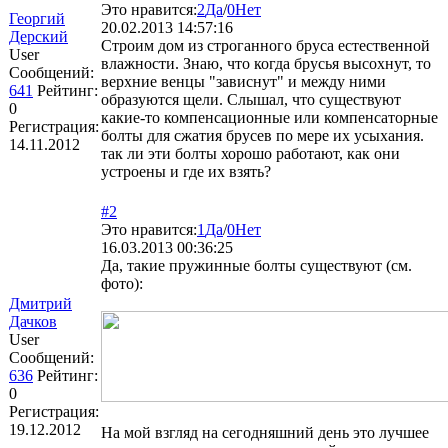
Это нравится:
2
Да
/
0
Нет
Георгий
20.02.2013 14:57:16
Дерский
Строим дом из строганного бруса естественной
User
влажности. Знаю, что когда брусья высохнут, то
Сообщений:
верхние венцы "зависнут" и между ними
641
Рейтинг:
образуются щели. Слышал, что существуют
0
какие-то компенсационные или компенсаторные
Регистрация:
болты для сжатия брусев по мере их усыхания.
14.11.2012
так ли эти болты хорошо работают, как они
устроены и где их взять?
#2
Это нравится:
1
Да
/
0
Нет
16.03.2013 00:36:25
Да, такие пружинные болты существуют (см.
фото):
Дмитрий
Дачков
User
Сообщений:
636
Рейтинг:
0
Регистрация:
19.12.2012
На мой взгляд на сегодняшний день это лучшее