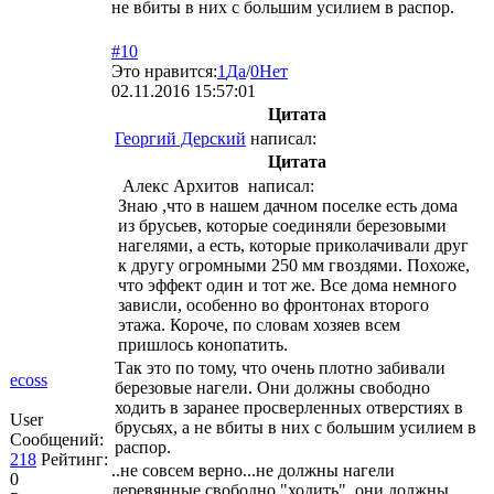
не вбиты в них с большим усилием в распор.
#10
Это нравится:
1
Да
/
0
Нет
02.11.2016 15:57:01
Цитата
Георгий Дерский
написал:
Цитата
Алекс Архитов написал:
Знаю ,что в нашем дачном поселке есть дома
из брусьев, которые соединяли березовыми
нагелями, а есть, которые приколачивали друг
к другу огромными 250 мм гвоздями. Похоже,
что эффект один и тот же. Все дома немного
зависли, особенно во фронтонах второго
этажа. Короче, по словам хозяев всем
пришлось конопатить.
Так это по тому, что очень плотно забивали
ecoss
березовые нагели. Они должны свободно
ходить в заранее просверленных отверстиях в
User
брусьях, а не вбиты в них с большим усилием в
Сообщений:
распор.
218
Рейтинг:
..не совсем верно...не должны нагели
0
деревянные свободно "ходить", они должны