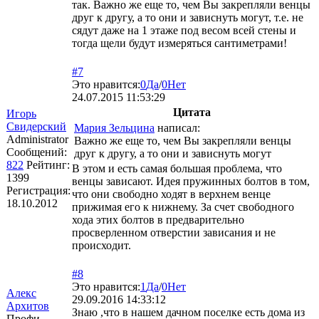
так. Важно же еще то, чем Вы закрепляли венцы
друг к другу, а то они и зависнуть могут, т.е. не
сядут даже на 1 этаже под весом всей стены и
тогда щели будут измеряться сантиметрами!
#7
Это нравится:
0
Да
/
0
Нет
24.07.2015 11:53:29
Цитата
Игорь
Свидерский
Мария Зельцина
написал:
Administrator
Важно же еще то, чем Вы закрепляли венцы
Сообщений:
друг к другу, а то они и зависнуть могут
822
Рейтинг:
В этом и есть самая большая проблема, что
1399
венцы зависают. Идея пружинных болтов в том,
Регистрация:
что они свободно ходят в верхнем венце
18.10.2012
прижимая его к нижнему. За счет свободного
хода этих болтов в предварительно
просверленном отверстии зависания и не
происходит.
#8
Это нравится:
1
Да
/
0
Нет
Алекс
29.09.2016 14:33:12
Архитов
Знаю ,что в нашем дачном поселке есть дома из
Профи