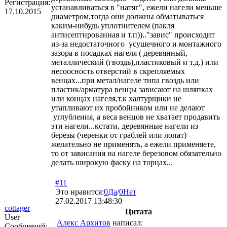
Регистрация:
устанавливаться в "натяг", ежели нагели меньше
17.10.2015
диаметром,тогда они должны обматываться
каким-нибудь уплотнителем (пакля
антисептированная и т.п)).."завис" происходит
из-за недостаточного усушечного и монтажного
зазора в посадках нагеля ( деревянный,
металлический (гвоздь),пластиковый и т.д.) или
несоосность отверстий в скрепляемых
венцах...при метал/нагеле типа гвоздь или
пластик/арматура венцы зависают на шляпках
или концах нагеля,т.к халтурщики не
утапливают их пробойником или не делают
углубления, а веса венцов не хватает продавить
эти нагели...кстати, деревянные нагели из
березы (черенки от граблей или лопат)
желательно не применять, а ежели применяете,
то от зависания на нагеле березовом обязательно
делать широкую фаску на торцах...
#11
Это нравится:
0
Да
/
0
Нет
27.02.2017 13:48:30
cottager
Цитата
User
Алекс Архитов
написал:
Сообщений: