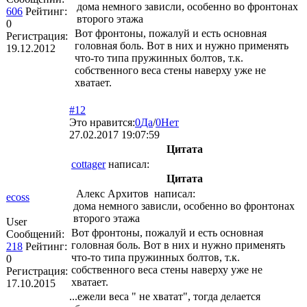
дома немного зависли, особенно во фронтонах
606
Рейтинг:
второго этажа
0
Вот фронтоны, пожалуй и есть основная
Регистрация:
головная боль. Вот в них и нужно применять
19.12.2012
что-то типа пружинных болтов, т.к.
собственного веса стены наверху уже не
хватает.
#12
Это нравится:
0
Да
/
0
Нет
27.02.2017 19:07:59
Цитата
cottager
написал:
Цитата
Алекс Архитов написал:
ecoss
дома немного зависли, особенно во фронтонах
второго этажа
User
Вот фронтоны, пожалуй и есть основная
Сообщений:
головная боль. Вот в них и нужно применять
218
Рейтинг:
что-то типа пружинных болтов, т.к.
0
собственного веса стены наверху уже не
Регистрация:
хватает.
17.10.2015
...ежели веса " не хватат", тогда делается