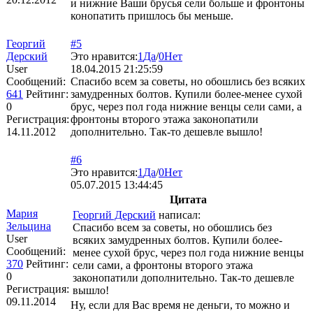
и нижние Ваши брусья сели больше и фронтоны
конопатить пришлось бы меньше.
Георгий
#5
Дерский
Это нравится:
1
Да
/
0
Нет
User
18.04.2015 21:25:59
Сообщений:
Спасибо всем за советы, но обошлись без всяких
641
Рейтинг:
замудренных болтов. Купили более-менее сухой
0
брус, через пол года нижние венцы сели сами, а
Регистрация:
фронтоны второго этажа законопатили
14.11.2012
дополнительно. Так-то дешевле вышло!
#6
Это нравится:
1
Да
/
0
Нет
05.07.2015 13:44:45
Цитата
Мария
Георгий Дерский
написал:
Зельцина
Спасибо всем за советы, но обошлись без
User
всяких замудренных болтов. Купили более-
Сообщений:
менее сухой брус, через пол года нижние венцы
370
Рейтинг:
сели сами, а фронтоны второго этажа
0
законопатили дополнительно. Так-то дешевле
Регистрация:
вышло!
09.11.2014
Ну, если для Вас время не деньги, то можно и