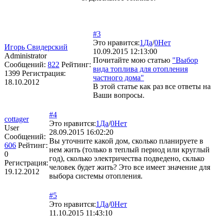
#3
Это нравится:
1
Да
/
0
Нет
Игорь Свидерский
10.09.2015 12:13:00
Administrator
Почитайте мою статью
"Выбор
Сообщений:
822
Рейтинг:
вида топлива для отопления
1399
Регистрация:
частного дома"
18.10.2012
В этой статье как раз все ответы на
Ваши вопросы.
#4
cottager
Это нравится:
1
Да
/
0
Нет
User
28.09.2015 16:02:20
Сообщений:
Вы уточните какой дом, сколько планируете в
606
Рейтинг:
нем жить (только в теплый период или круглый
0
год), сколько электричества подведено, склько
Регистрация:
человек будет жить? Это все имеет значение для
19.12.2012
выбора системы отопления.
#5
Это нравится:
1
Да
/
0
Нет
11.10.2015 11:43:10