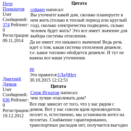
Цитата
Петр
Понкратов
cottager
написал:
User
Вы уточните какой дом, сколько планируете в
Сообщений:
нем жить (только в теплый период или круглый
374
Рейтинг:
год), сколько электричества подведено, склько
0
человек будет жить? Это все имеет значение для
Регистрация:
выбора системы отопления.
09.11.2014
Да не имеет это никакого значения! Ведь речь
идет о том, какая система отопления дешевле,
т.е. какое топливо обойдется дешевле. И тут не
важны все ваши уточнения.
#6
Это нравится:
1
Да
/
0
Нет
Дмитрий
30.10.2015 12:12:51
Дачков
Цитата
User
Серж Игнатов
написал:
Сообщений:
чем лучше отапливать дом?
636
Рейтинг:
Все еще зависит от того, что у вас рядом с
0
домом. Вот у нас совсем ядом производитель
Регистрация:
пеллет и, естественно, мы установили котел на
19.12.2012
пеллетах. Снабжение гарантированно,
транспортных расходов нет, получается выгодно