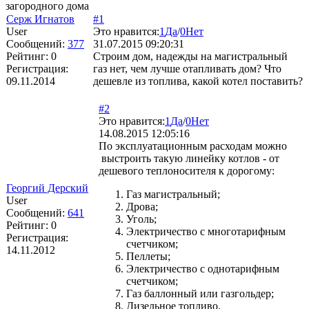
загородного дома
Серж Игнатов
#1
User
Это нравится:
1
Да
/
0
Нет
Сообщений:
377
31.07.2015 09:20:31
Рейтинг:
0
Строим дом, надежды на магистральный
Регистрация:
газ нет, чем лучше отапливать дом? Что
09.11.2014
дешевле из топлива, какой котел поставить?
#2
Это нравится:
1
Да
/
0
Нет
14.08.2015 12:05:16
По эксплуатационным расходам можно
выстроить такую линейку котлов - от
дешевого теплоносителя к дорогому:
Георгий Дерский
Газ магистральный;
User
Дрова;
Сообщений:
641
Уголь;
Рейтинг:
0
Электричество с многотарифным
Регистрация:
счетчиком;
14.11.2012
Пеллеты;
Электричество с однотарифным
счетчиком;
Газ баллонный или газгольдер;
Дизельное топливо.