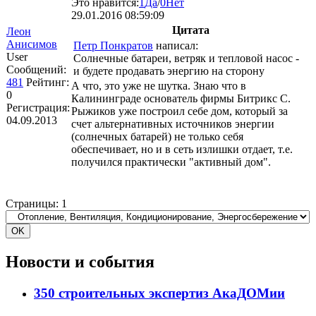
Это нравится:
1
Да
/
0
Нет
29.01.2016 08:59:09
Цитата
Леон
Анисимов
Петр Понкратов
написал:
User
Солнечные батареи, ветряк и тепловой насос -
Сообщений:
и будете продавать энергию на сторону
481
Рейтинг:
А что, это уже не шутка. Знаю что в
0
Калининграде основатель фирмы Битрикс С.
Регистрация:
Рыжиков уже построил себе дом, который за
04.09.2013
счет альтернативных источников энергии
(солнечных батарей) не только себя
обеспечивает, но и в сеть излишки отдает, т.е.
получился практически "активный дом".
Страницы:
1
Новости и события
350 строительных экспертиз АкаДОМии