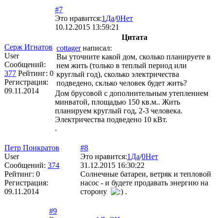
#7
Это нравится:
1
Да
/
0
Нет
10.12.2015 13:59:21
Цитата
Серж Игнатов
cottager
написал:
User
Вы уточните какой дом, сколько планируете в
Сообщений:
нем жить (только в теплый период или
377
Рейтинг:
0
круглый год), сколько электричества
Регистрация:
подведено, склько человек будет жить?
09.11.2014
Дом брусовой с дополнительным утеплением
минватой, площадью 150 кв.м.. Жить
планируем круглый год, 2-3 человека.
Электричества подведено 10 кВт.
.
Петр Понкратов
#8
User
Это нравится:
1
Да
/
0
Нет
Сообщений:
374
31.12.2015 16:30:22
Рейтинг:
0
Солнечные батареи, ветряк и тепловой
Регистрация:
насос - и будете продавать энергию на
09.11.2014
сторону
.
#9