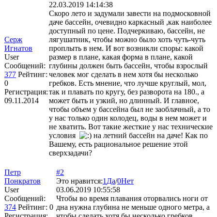
22.03.2019 14:14:38
Скоро лето и задумали завести на подмосковной
даче бассейн, очевидно каркасный ,как наиболее
доступный по цене. Подчеркиваю, бассейн, не
Серж
лягушатник, чтобы можно было хоть чуть-чуть
Игнатов
проплыть в нем. И вот возникли споры: какой
User
размер в плане, какая форма в плане, какой
Сообщений:
глубины должен быть бассейн, чтобы взрослый
377
Рейтинг:
человек мог сделать в нем хотя бы несколько
0
гребков. Есть мнение, что лучше круглый, мол,
Регистрация:
так и плавать по кругу, без разворота на 180., а
09.11.2014
может быть и узкий, но длинный. И главное,
чтобы объем у бассейна был не заоблачный, а то
у нас только один колодец, воды в нем может и
не хватить. Вот такие жесткие у нас технические
условия
на летний бассейн на даче! Как по
Вашему, есть рациональное решение этой
сверхзадачи?
Петр
#2
Понкратов
Это нравится:
1
Да
/
0
Нет
User
03.06.2019 10:55:58
Сообщений:
Чтобы во время плавания оторвались ноги от
374
Рейтинг:
0
дна нужна глубина не меньше одного метра, а
Регистрация:
чтобы сделать хотя бы несколько гребков,