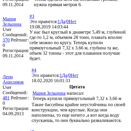
09.11.2014
нужна прямая метров 6.
#3
Мария
Это нравится:
1
Да
/
0
Нет
Зельцина
19.08.2019 14:03:44
User
У нас был круглый в диаметре 5,49 м, глубиной
Сообщений:
где-то 1,2 м, объемом 28 тонн, плавать вполне
370
Рейтинг:
себе можно по кругу. Теперь купили
0
прямоугольный 7,32 х 3.66 м, глубина та же,
Регистрация:
объем 32 тонны - этот для плавания получше
09.11.2014
будет.
#4
Это нравится:
1
Да
/
0
Нет
Леон
18.02.2020 16:01:33
Анисимов
Цитата
User
Сообщений:
Мария Зельцина
написал:
481
Рейтинг:
Теперь купили прямоугольный 7,32 х 3.66 м
0
Такие бассейны крайне неустойчивы по своей
Регистрация:
конструкции, чем круглые. Когда они
04.09.2013
наполнены, то еще ничего ,а вот когда воду
спускаешь, то они буквально разваливаются.