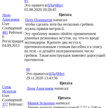
#5
Это нравится:
0
Да
/
0
Нет
01.08.2020 20:28:45
Цитата
Леон
Анисимов
Петр Понкратов
написал:
User
чтобы сделать хотя бы несколько гребков,
Сообщений:
нужна прямая метров 6.
481
Рейтинг:
Эту проблему можно обойти применением
0
длинных резиновых жгутов, ну, что-то вроде
Регистрация:
экспандеров. Крепите два жгута к
04.09.2013
противоположным стенкам бассейна и к поясу
на теле - и делайте неограниченное число
гребков. Такая конструкция заменяет дорогущий
противоток.
#6
Это нравится:
0
Да
/
0
Нет
29.11.2020 13:43:56
Цитата
Серж
Леон Анисимов
написал:
Игнатов
User
Цитата
Сообщений:
Мария Зельцина
написал:
377
Рейтинг:
Теперь купили прямоугольный 7,32 х 3.66 м