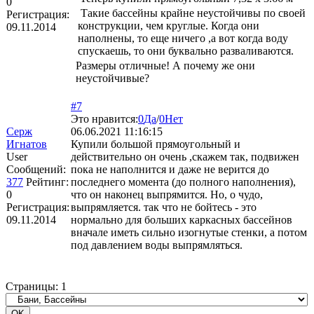
0
Такие бассейны крайне неустойчивы по своей
Регистрация:
конструкции, чем круглые. Когда они
09.11.2014
наполнены, то еще ничего ,а вот когда воду
спускаешь, то они буквально разваливаются.
Размеры отличные! А почему же они
неустойчивые?
#7
Это нравится:
0
Да
/
0
Нет
Серж
06.06.2021 11:16:15
Игнатов
Купили большой прямоугольный и
User
действительно он очень ,скажем так, подвижен
Сообщений:
пока не наполнится и даже не верится до
377
Рейтинг:
последнего момента (до полного наполнения),
0
что он наконец выпрямится. Но, о чудо,
Регистрация:
выпрямляется. так что не бойтесь - это
09.11.2014
нормально для больших каркасных бассейнов
вначале иметь сильно изогнутые стенки, а потом
под давлением воды выпрямляться.
Страницы:
1