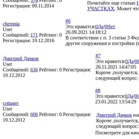
Сообщений:
374
Рейтинг:
0
Почитайте еще статью
Регистрация:
09.11.2014
УЧАСТКАХ
. Может чт
#6
chernnia
Это нравится:
0
Да
/
0
Нет
User
26.09.2021 14:18:12
Сообщений:
171
Рейтинг:
0
В соответствии с п. 3 статьи 3 Ф
Регистрация:
19.12.2016
другие сооружения и постройки (
#7
Дмитрий Дачков
Это нравится:
0
Да
/
0
User
26.11.2021 14:47:05
Сообщений:
636
Рейтинг:
0
Регистрация:
Короче ,получается,
19.12.2012
следующий вопрос: а
#8
Это нравится:
0
Да
/
0
23.01.2022 13:54:29
cottager
User
Сообщений:
606
Рейтинг:
0
Регистрация:
Дмитрий Дачков
на
19.12.2012
Короче ,получается,
следующий вопрос: а
Посмотрите для нача