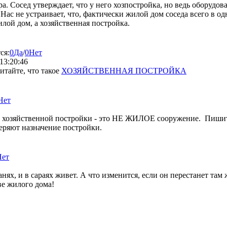
ра. Сосед утверждает, что у него хозпостройка, но ведь оборудов
е. Нас не устраивает, что, фактически жилой дом соседа всего в 
жилой дом, а хозяйственная постройка.
ся:
0
Да
/
0
Нет
13:20:46
читайте, что такое
ХОЗЯЙСТВЕННАЯ ПОСТРОЙКА
Нет
 хозяйственной постройки - это НЕ ЖИЛОЕ сооружение. Пиш
веряют назначение постройки.
Нет
банях, и в сараях живет. А что изменится, если он перестанет та
ве жилого дома!