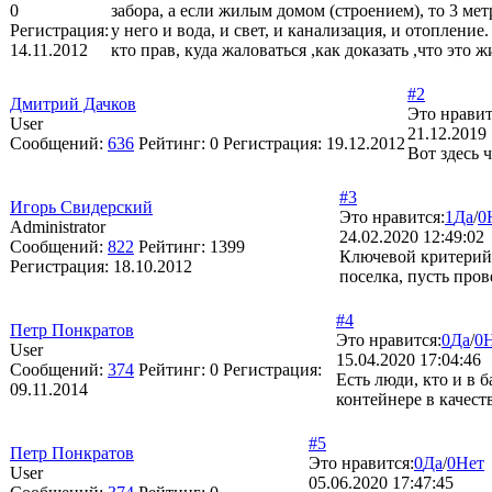
0
забора, а если жилым домом (строением), то 3 мет
Регистрация:
у него и вода, и свет, и канализация, и отоплени
14.11.2012
кто прав, куда жаловаться ,как доказать ,что это 
#2
Дмитрий Дачков
Это нравит
User
21.12.2019 
Сообщений:
636
Рейтинг:
0
Регистрация:
19.12.2012
Вот здесь 
#3
Игорь Свидерский
Это нравится:
1
Да
/
0
Administrator
24.02.2020 12:49:02
Сообщений:
822
Рейтинг:
1399
Ключевой критерий
Регистрация:
18.10.2012
поселка, пусть про
#4
Петр Понкратов
Это нравится:
0
Да
/
0
User
15.04.2020 17:04:46
Сообщений:
374
Рейтинг:
0
Регистрация:
Есть люди, кто и в 
09.11.2014
контейнере в качест
#5
Петр Понкратов
Это нравится:
0
Да
/
0
Нет
User
05.06.2020 17:47:45