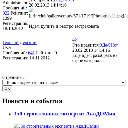
Administrator
28.02.2013 14:14:16
Сообщений:
822
Рейтинг:
[url=/club/gallery/empty/671/1719/]Phototrick11.jpg[/u
1399
Регистрация:
Идея: купить и быстро застраховать
18.10.2012
#2
Георгий Дерский
Это нравится:
0
Да
/
0
Нет
User
28.02.2013 14:14:16
Сообщений:
641
Рейтинг:
0
Еще идея: разобрать на
Регистрация:
14.11.2012
стройматериалы
Страницы:
1
Новости и события
350 строительных экспертиз АкаДОМии