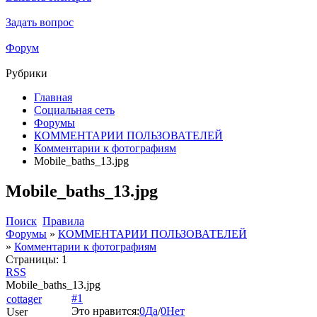
Задать вопрос
Форум
Рубрики
Главная
Социальная сеть
Форумы
КОММЕНТАРИИ ПОЛЬЗОВАТЕЛЕЙ
Комментарии к фотографиям
Mobile_baths_13.jpg
Mobile_baths_13.jpg
Поиск
Правила
Форумы
»
КОММЕНТАРИИ ПОЛЬЗОВАТЕЛЕЙ
»
Комментарии к фотографиям
Страницы:
1
RSS
Mobile_baths_13.jpg
#1
cottager
Это нравится:
0
Да
/
0
Нет
User