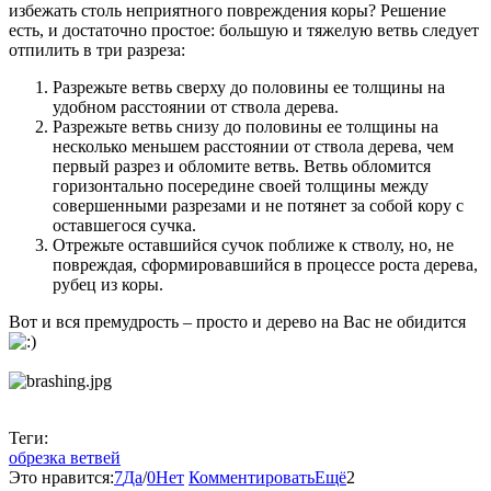
избежать столь неприятного повреждения коры? Решение
есть, и достаточно простое: большую и тяжелую ветвь следует
отпилить в три разреза:
Разрежьте ветвь сверху до половины ее толщины на
удобном расстоянии от ствола дерева.
Разрежьте ветвь снизу до половины ее толщины на
несколько меньшем расстоянии от ствола дерева, чем
первый разрез и обломите ветвь. Ветвь обломится
горизонтально посередине своей толщины между
совершенными разрезами и не потянет за собой кору с
оставшегося сучка.
Отрежьте оставшийся сучок поближе к стволу, но, не
повреждая, сформировавшийся в процессе роста дерева,
рубец из коры.
Вот и вся премудрость – просто и дерево на Вас не обидится
Теги:
обрезка ветвей
Это нравится:
7
Да
/
0
Нет
Комментировать
Ещё
2