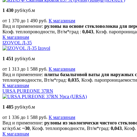
1 430
руб/куб.м
от 1 370 до 1 490 руб.
К магазинам
Вид и применение:
рулоны на основе стекловолокна для пе
Коэф. теплопроводности, Вт/м*град :
0,043
, Коэф. паропроница
К магазинам
IZOVOL Л-35
Izovol
1 451
руб/куб.м
от 1 313 до 1 588 руб.
К магазинам
Вид и применение:
плиты базальтовой ваты для наружных 
теплопроводности, Вт/м*град:
0,035
, Коэф. паропроницаемости
К магазинам
URSA PUREONE 37RN
Урса (URSA)
1 485
руб/куб.м
от 1 336 до 1 588 руб.
К магазинам
Вид и применение:
рулоны из экологически чистого стеклов
кг/куб.м:
~30
, Коэф. теплопроводности, Вт/м*град:
0,043
, Коэф
К магазинам