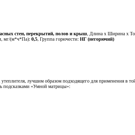
касных стен, перекрытий, полов и крыш
, Длина х Ширина х Т
, мг/(м*ч*Па):
0,5
, Группа горючести:
НГ (негорючий)
да утеплителя, лучшим образом подходящего для применения в т
ясь подсказками «Умной матрицы»: