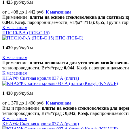
1 425
руб/куб.м
от 1 408 до 1 442 руб.
К магазинам
Применение:
плиты на основе стекловолокна для скатных
0,043
, Коэф. паропроницаемости, мг/(м*ч*Па):
0,55
, Группа го
К магазинам
ППС10-Р-А (ПСБ-С 15)
ППС (ПСБ-С)
1 430
руб/куб.м
К магазинам
Применение:
плиты пенопласта для утепления хозяйственны
теплопроводности, Вт/м*град:
0,044
, Коэф. паропроницаемости
К магазинам
КНАУФ Скатная кровля 037 А (плита)
Кнауф (KNAUF)
1 430
руб/куб.м
от 1 370 до 1 490 руб.
К магазинам
Вид и применение:
плиты на основе стекловолокна для пер
теплопроводности, Вт/м*град :
0,042
, Коэф. паропроницаемости
К магазинам
КНАУФ Скатная кровля 037 А (рулон)
Кнауф (KNAUF)