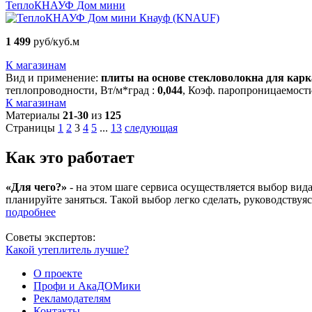
ТеплоКНАУФ Дом мини
Кнауф (KNAUF)
1 499
руб/куб.м
К магазинам
Вид и применение:
плиты на основе стекловолокна для кар
теплопроводности, Вт/м*град :
0,044
, Коэф. паропроницаемости
К магазинам
Материалы
21-30
из
125
Страницы
1
2
3
4
5
...
13
следующая
Как это работает
«Для чего?»
- на этом шаге сервиса осуществляется выбор ви
планируйте заняться. Такой выбор легко сделать, руководству
подробнее
Советы экспертов:
Какой утеплитель лучше?
О проекте
Профи и АкаДОМики
Рекламодателям
Контакты