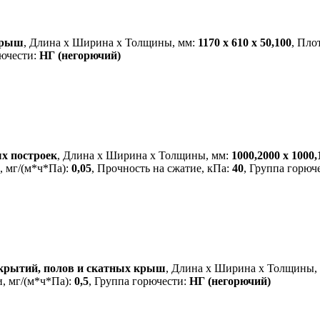
 крыш
, Длина х Ширина х Толщины, мм:
1170 х 610 х 50,100
, Пло
рючести:
НГ (негорючий)
х построек
, Длина х Ширина х Толщины, мм:
1000,2000 х 1000,
, мг/(м*ч*Па):
0,05
, Прочность на сжатие, кПа:
40
, Группа горюч
екрытий, полов и скатных крыш
, Длина х Ширина х Толщины,
, мг/(м*ч*Па):
0,5
, Группа горючести:
НГ (негорючий)