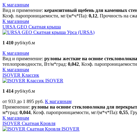
К магазинам
Вид и применение:
керамзитовый щебень для каменных стен
Коэф. паропроницаемости, мг/(м*ч*Па):
0,12
, Прочность на сж
К магазинам
URSA GEO Скатная крыша
Урса (URSA)
1 410
руб/куб.м
К магазинам
Вид и применение:
рулоны жесткие на основе стекловолокн
теплопроводности, Вт/м*град:
0,042
, Коэф. паропроницаемости
К магазинам
ISOVER Классик
ISOVER
1 414
руб/куб.м
от 933 до 1 895 руб.
К магазинам
Применение:
рулоны на основе стекловолокна для перекрыт
м*град:
0,044
, Коэф. паропроницаемости, мг/(м*ч*Па):
0,55
, Гр
К магазинам
ISOVER Скатная Кровля
ISOVER