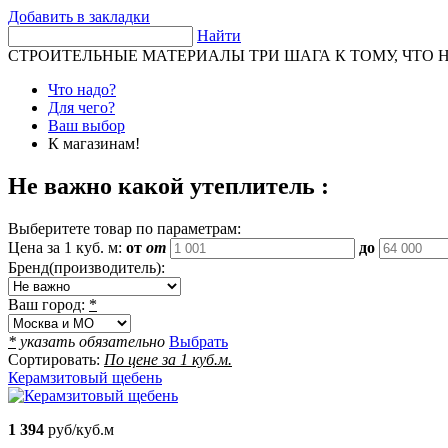
Добавить в закладки
Найти
СТРОИТЕЛЬНЫЕ МАТЕРИАЛЫ
ТРИ ШАГА К ТОМУ, ЧТО 
Что надо?
Для чего?
Ваш выбор
К магазинам!
Не важно какой утеплитель :
Выберитете товар по параметрам:
Цена за 1 куб. м:
от
от
до
Бренд(производитель):
Ваш город:
*
*
указать обязательно
Выбрать
Сортировать:
По цене за 1 куб.м.
Керамзитовый щебень
1 394
руб/куб.м