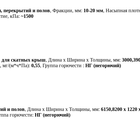
, перекрытий и полов
, Фракции, мм:
10-20 мм
, Насыпная плотн
атие, кПа:
~1500
а для скатных крыш
, Длина х Ширина х Толщины, мм:
3000,390
, мг/(м*ч*Па):
0,55
, Группа горючести :
НГ (негорючий)
ий и полов
, Длина х Ширина х Толщины, мм:
6150,8200 х 1220 
уппа горючести:
НГ (негорючий)