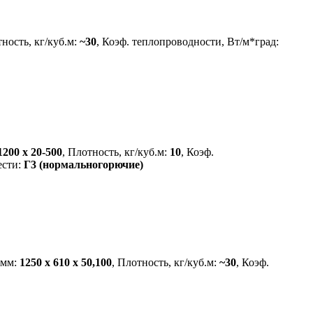
тность, кг/куб.м:
~30
, Коэф. теплопроводности, Вт/м*град:
1200 х 20-500
, Плотность, кг/куб.м:
10
, Коэф.
ести:
Г3 (нормальногорючие)
 мм:
1250 х 610 х 50,100
, Плотность, кг/куб.м:
~30
, Коэф.