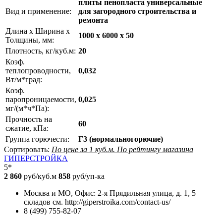
плиты пенопласта универсальные
Вид и применение:
для загородного строительства и
ремонта
Длина х Ширина х
1000 х 6000 х 50
Толщины, мм:
Плотность, кг/куб.м:
20
Коэф.
теплопроводности,
0,032
Вт/м*град:
Коэф.
паропроницаемости,
0,025
мг/(м*ч*Па):
Прочность на
60
сжатие, кПа:
Группа горючести:
Г3 (нормальногорючие)
Сортировать:
По цене за 1 куб.м.
По рейтингу магазина
ГИПЕРСТРОЙКА
5*
2 860
руб/куб.м
858
руб/уп-ка
Москва и МО, Офис: 2-я Прядильная улица, д. 1, 5
складов см. http://giperstroika.com/contact-us/
8 (499) 755-82-07