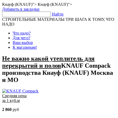
Кнауф (KNAUF)">
Кнауф (KNAUF)">
Добавить в закладки
Найти
СТРОИТЕЛЬНЫЕ МАТЕРИАЛЫ
ТРИ ШАГА К ТОМУ, ЧТО
НАДО
Что надо?
Для чего?
Ваш выбор
К магазинам!
Не важно какой утеплитель для
перекрытий и полов
KNAUF Compack
производства Кнауф (KNAUF)
Москва
и МО
Средняя цена
за 1 куб.м
2 860
руб