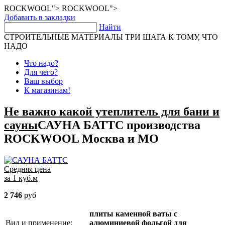
ROCKWOOL">
ROCKWOOL">
Добавить в закладки
Найти
СТРОИТЕЛЬНЫЕ МАТЕРИАЛЫ
ТРИ ШАГА К ТОМУ, ЧТО
НАДО
Что надо?
Для чего?
Ваш выбор
К магазинам!
Не важно какой утеплитель для бани и
сауны
САУНА БАТТС производства
ROCKWOOL
Москва и МО
Средняя цена
за 1 куб.м
2 746
руб
плиты каменной ваты c
Вид и применение:
алюминиевой фольгой для