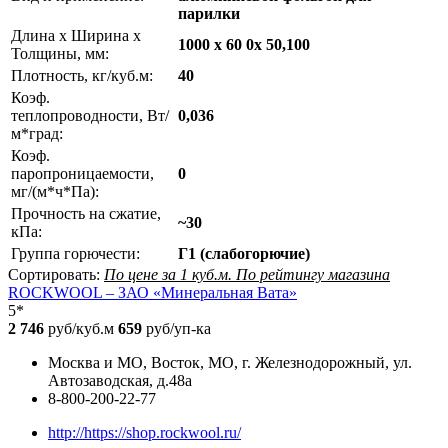
парилки
Длина х Ширина х
1000 x 60 0x 50,100
Толщины, мм:
Плотность, кг/куб.м:
40
Коэф.
теплопроводности, Вт/
0,036
м*град:
Коэф.
паропроницаемости,
0
мг/(м*ч*Па):
Прочность на сжатие,
~30
кПа:
Группа горючести:
Г1 (слабогорючие)
Сортировать:
По цене за 1 куб.м.
По рейтингу магазина
ROCKWOOL – ЗАО «Минеральная Вата»
5*
2 746
руб/куб.м
659
руб/уп-ка
Москва и МО, Восток, МО, г. Железнодорожный, ул.
Автозаводская, д.48а
8-800-200-22-77
http://https://shop.rockwool.ru/