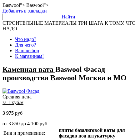
Baswool">
Baswool">
Добавить в закладки
Найти
СТРОИТЕЛЬНЫЕ МАТЕРИАЛЫ
ТРИ ШАГА К ТОМУ, ЧТО
НАДО
Что надо?
Для чего?
Ваш выбор
К магазинам!
Каменная вата
Baswool Фасад
производства Baswool
Москва и МО
Средняя цена
за 1 куб.м
3 975
руб
от 3 850 до 4 100 руб.
плиты базальтовой ваты для
Вид и применение:
фасадов под штукатурку