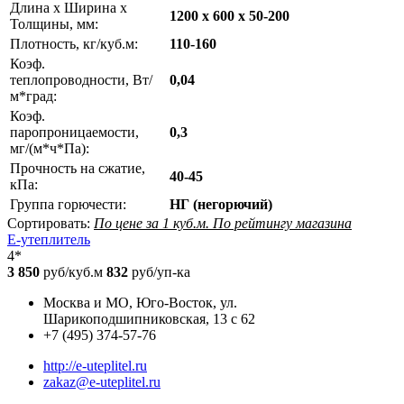
Длина х Ширина х
1200 х 600 х 50-200
Толщины, мм:
Плотность, кг/куб.м:
110-160
Коэф.
теплопроводности, Вт/
0,04
м*град:
Коэф.
паропроницаемости,
0,3
мг/(м*ч*Па):
Прочность на сжатие,
40-45
кПа:
Группа горючести:
НГ (негорючий)
Сортировать:
По цене за 1 куб.м.
По рейтингу магазина
Е-утеплитель
4*
3 850
руб/куб.м
832
руб/уп-ка
Москва и МО, Юго-Восток, ул.
Шарикоподшипниковская, 13 с 62
+7 (495) 374-57-76
http://e-uteplitel.ru
zakaz@e-uteplitel.ru