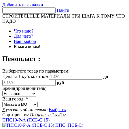
Добавить в закладки
Найти
СТРОИТЕЛЬНЫЕ МАТЕРИАЛЫ
ТРИ ШАГА К ТОМУ, ЧТО
НАДО
Что надо?
Для чего?
Ваш выбор
К магазинам!
Пенопласт :
Выберитете товар по параметрам:
Цена за 1 куб. м:
от
от
до
руб
Бренд(производитель):
Ваш город:
*
*
указать обязательно
Выбрать
Сортировать:
По цене за 1 куб.м.
ППС10-Р-А (ПСБ-С 15)
ППС (ПСБ-С)