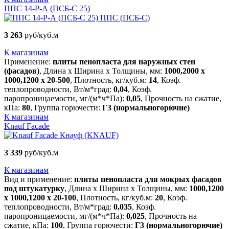
ППС 14-Р-А (ПСБ-С 25)
ППС (ПСБ-С)
3 263
руб/куб.м
К магазинам
Применение:
плиты пенопласта для наружных стен
(фасадов)
, Длина х Ширина х Толщины, мм:
1000,2000 х
1000,1200 х 20-500
, Плотность, кг/куб.м:
14
, Коэф.
теплопроводности, Вт/м*град:
0,04
, Коэф.
паропроницаемости, мг/(м*ч*Па):
0,05
, Прочность на сжатие,
кПа:
80
, Группа горючести:
Г3 (нормальногорючие)
К магазинам
Knauf Facade
Кнауф (KNAUF)
3 339
руб/куб.м
К магазинам
Вид и применение:
плиты пенопласта для мокрых фасадов
под штукатурку
, Длина х Ширина х Толщины, мм:
1000,1200
х 1000,1200 х 20-100
, Плотность, кг/куб.м:
20
, Коэф.
теплопроводности, Вт/м*град:
0,035
, Коэф.
паропроницаемости, мг/(м*ч*Па):
0,025
, Прочность на
сжатие, кПа:
100
, Группа горючести:
Г3 (нормальногорючие)