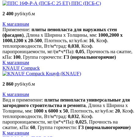
ППС (ПСБ-С)
2 400
руб/куб.м
К магазинам
Применение:
плиты пенопласта для наружных стен
(фасадов)
, Длина х Ширина х Толщины, мм:
1000,2000 х
1000,1200 х 20-500
, Плотность, кг/куб.м:
16
, Коэф.
теплопроводности, Вт/м*град:
0,038
, Коэф.
паропроницаемости, мг/(м*ч*Па):
0,05
, Прочность на сжатие,
кПа:
100
, Группа горючести:
Г3 (нормальногорючие)
К магазинам
KNAUF Compack
Кнауф (KNAUF)
2 860
руб/куб.м
К магазинам
Вид и применение:
плиты пенопласта универсальные для
загородного строительства и ремонта
, Длина х Ширина х
Толщины, мм:
1000 х 6000 х 50
, Плотность, кг/куб.м:
20
, Коэф.
теплопроводности, Вт/м*град:
0,032
, Коэф.
паропроницаемости, мг/(м*ч*Па):
0,025
, Прочность на
сжатие, кПа:
60
, Группа горючести:
Г3 (нормальногорючие)
К магазинам