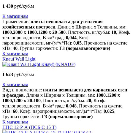
1 430
руб/куб.м
К магазинам
Применение:
плиты пенопласта для утепления
хозяйственных построек
, Длина х Ширина х Толщины, мм:
1000,2000 х 1000,1200 х 20-500
, Плотность, кг/куб.м:
10
, Коэф.
теплопроводности, Вт/м*град:
0,044
, Коэф.
паропроницаемости, мг/(м*ч*Па):
0,05
, Прочность на сжатие,
кПа:
40
, Группа горючести:
Г3 (нормальногорючие)
К магазинам
Knauf Wall Light
Кнауф (KNAUF)
1 623
руб/куб.м
К магазинам
Вид и применение:
плиты пенопласта для каркасных стен
и фасадов
, Длина х Ширина х Толщины, мм:
1000,1200 х
1000,1200 х 20-100
, Плотность, кг/куб.м:
20
, Коэф.
теплопроводности, Вт/м*град:
0,048
, Прочность на сжатие,
кПа:
60
, Коэф. паропроницаемости, мг/(м*ч*Па):
0,025
,
Группа горючести:
Г3 (нормальногорючие)
К магазинам
ППС 12-Р-А (ПСБ-С 15 Т)
ППС (ПСБ-С)