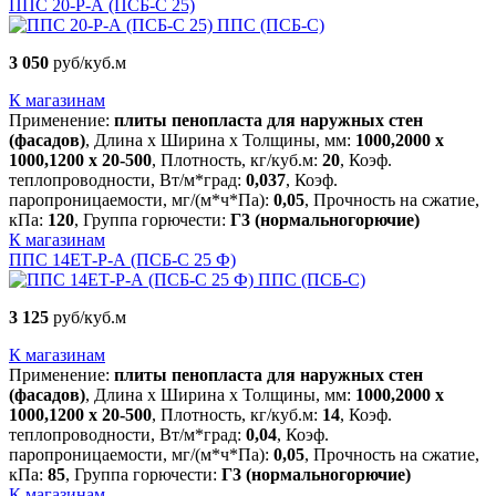
ППС 20-Р-А (ПСБ-С 25)
ППС (ПСБ-С)
3 050
руб/куб.м
К магазинам
Применение:
плиты пенопласта для наружных стен
(фасадов)
, Длина х Ширина х Толщины, мм:
1000,2000 х
1000,1200 х 20-500
, Плотность, кг/куб.м:
20
, Коэф.
теплопроводности, Вт/м*град:
0,037
, Коэф.
паропроницаемости, мг/(м*ч*Па):
0,05
, Прочность на сжатие,
кПа:
120
, Группа горючести:
Г3 (нормальногорючие)
К магазинам
ППС 14ЕТ-Р-А (ПСБ-С 25 Ф)
ППС (ПСБ-С)
3 125
руб/куб.м
К магазинам
Применение:
плиты пенопласта для наружных стен
(фасадов)
, Длина х Ширина х Толщины, мм:
1000,2000 х
1000,1200 х 20-500
, Плотность, кг/куб.м:
14
, Коэф.
теплопроводности, Вт/м*град:
0,04
, Коэф.
паропроницаемости, мг/(м*ч*Па):
0,05
, Прочность на сжатие,
кПа:
85
, Группа горючести:
Г3 (нормальногорючие)
К магазинам