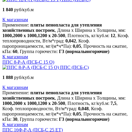
1 840
руб/куб.м
К магазинам
Применение:
плиты пенопласта для утепления
хозяйственных построек
, Длина х Ширина х Толщины, мм:
1000,2000 х 1000,1200 х 20-500
, Плотность, кг/куб.м:
12
, Коэф.
теплопроводности, Вт/м*град:
0,042
, Коэф.
паропроницаемости, мг/(м*ч*Па):
0,05
, Прочность на сжатие,
кПа:
60
, Группа горючести:
Г3 (нормальногорючие)
К магазинам
ППС 8-Р-А (ПСБ-С 15 О)
ППС (ПСБ-С)
1 888
руб/куб.м
К магазинам
Применение:
плиты пенопласта для утепления
хозяйственных построек
, Длина х Ширина х Толщины, мм:
1000,2000 х 1000,1200 х 20-500
, Плотность, кг/куб.м:
7,5
,
Коэф. теплопроводности, Вт/м*град:
0,048
, Коэф.
паропроницаемости, мг/(м*ч*Па):
0,05
, Прочность на сжатие,
кПа:
30
, Группа горючести:
Г3 (нормальногорючие)
К магазинам
ППС 16Ф-Р-А (ПСБ-С 25 ЕТ)