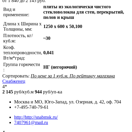
от 1 840 до 2 145 руб.
плиты из экологически чистого
Вид и
стекловолокна для стен, перекрытий,
применение:
полов и крыш
Длина х Ширина х
1250 х 600 х 50,100
Толщины, мм:
Плотность, кг/
~30
куб.м:
Коэф.
теплопроводности,
0,041
Вт/м*град:
Группа горючести
НГ (негорючий)
:
Сортировать:
По цене за 1 куб.м.
По рейтингу магазина
Снабженец
4*
2 145
руб/куб.м
944
руб/уп-ка
Москва и МО, Юго-Запад, ул. Озерная, д. 42, оф. 704
+7-495-740-79-61
http://http://snabmsk.ru/
7407961@mail.ru