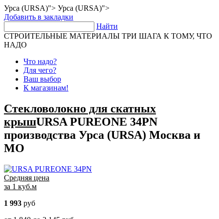
Урса (URSA)">
Урса (URSA)">
Добавить в закладки
Найти
СТРОИТЕЛЬНЫЕ МАТЕРИАЛЫ
ТРИ ШАГА К ТОМУ, ЧТО
НАДО
Что надо?
Для чего?
Ваш выбор
К магазинам!
Стекловолокно для скатных
крыш
URSA PUREONE 34PN
производства Урса (URSA)
Москва и
МО
Средняя цена
за 1 куб.м
1 993
руб