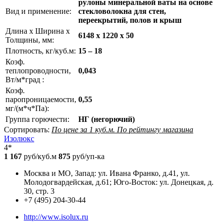
рулоны минеральной ваты на основе
Вид и применение:
стекловолокна для стен,
переекрытий, полов и крыш
Длина х Ширина х
6148 х 1220 х 50
Толщины, мм:
Плотность, кг/куб.м:
15 – 18
Коэф.
теплопроводности,
0,043
Вт/м*град :
Коэф.
паропроницаемости,
0,55
мг/(м*ч*Па):
Группа горючести:
НГ (негорючий)
Сортировать:
По цене за 1 куб.м.
По рейтингу магазина
Изолюкс
4*
1 167
руб/куб.м
875
руб/уп-ка
Москва и МО, Запад: ул. Ивана Франко, д.41, ул.
Молодогвардейская, д.61; Юго-Восток: ул. Донецкая, д.
30, стр. 3
+7 (495) 204-30-44
http://www.isolux.ru