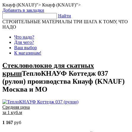
Кнауф (KNAUF)">
Кнауф (KNAUF)">
Добавить в закладки
Найти
СТРОИТЕЛЬНЫЕ МАТЕРИАЛЫ
ТРИ ШАГА К ТОМУ, ЧТО
НАДО
Что надо?
Для чего?
Ваш выбор
К магазинам!
Стекловолокно для скатных
крыш
ТеплоКНАУФ Коттедж 037
(рулон) производства Кнауф (KNAUF)
Москва и МО
Средняя цена
за 1 куб.м
1 167
руб