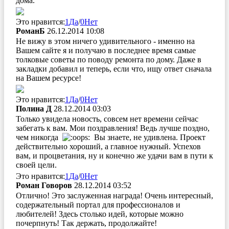
дома.
Это нравится:
1
Да
/
0
Нет
РоманБ
26.12.2014 10:08
Не вижу в этом ничего удивительного - именно на
Вашем сайте я и получаю в последнее время самые
толковые советы по поводу ремонта по дому. Даже в
закладки добавил и теперь, если что, ищу ответ сначала
на Вашем ресурсе!
Это нравится:
1
Да
/
0
Нет
Полина Д
28.12.2014 03:03
Только увидела новость, совсем нет времени сейчас
забегать к вам. Мои поздравления! Ведь лучше поздно,
чем никогда
Вы знаете, не удивлена. Проект
действительно хороший, а главное нужный. Успехов
вам, и процветания, ну и конечно же удачи вам в пути к
своей цели.
Это нравится:
1
Да
/
0
Нет
Роман Говоров
28.12.2014 03:52
Отлично! Это заслуженная награда! Очень интересный,
содержательный портал для профессионалов и
любителей! Здесь столько идей, которые можно
почерпнуть! Так держать, продолжайте!