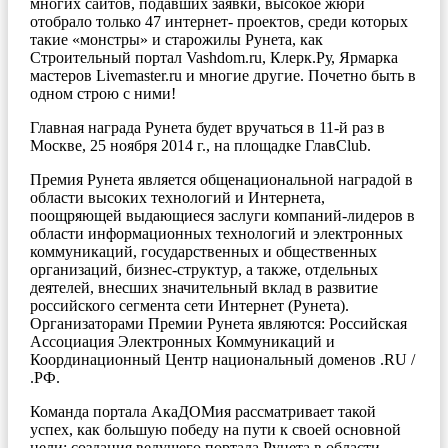
многих сайтов, подавших заявки, высокое жюри
отобрало только 47 интернет- проектов, среди которых
такие «монстры» и старожилы Рунета, как
Строительный портал Vashdom.ru, Клерк.Ру, Ярмарка
мастеров Livemaster.ru и многие другие. Почетно быть в
одном строю с ними!
Главная награда Рунета будет вручаться в 11-й раз в
Москве, 25 ноября 2014 г., на площадке ГлавClub.
Премия Рунета является общенациональной наградой в
области высоких технологий и Интернета,
поощряющей выдающиеся заслуги компаний-лидеров в
области информационных технологий и электронных
коммуникаций, государственных и общественных
организаций, бизнес-структур, а также, отдельных
деятелей, внесших значительный вклад в развитие
российского сегмента сети Интернет (Рунета).
Организаторами Премии Рунета являются: Российская
Ассоциация Электронных Коммуникаций и
Координационный Центр национальный доменов .RU /
.РФ.
Команда портала АкаДОМия рассматривает такой
успех, как большую победу на пути к своей основной
цели: создания ведущего портала Рунета в области