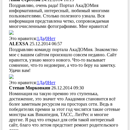
Поздравляю, очень рада! Портал АкаДОМия
информативный, интересный, любимый многими
пользователями. Столько полезного узнала. Вся
информация представлена четко, сопровождаемая
многочисленными фотографиями. Мне нравится!
Это нравится:
1
Да
/
0
Нет
ALEXSA
25.12.2014 06:57
Поздравляю команду портала АкаДОМия. Знакомство
мое с вашим сайтом произошло совсем недавно. Сайт
нравится, узнаю много нового. Что-то вызывает
сомнение, что-то недоверие, а что-то беру на заметку.
Удачи вам!
Это нравится:
1
Да
/
0
Нет
Степан Морковкин
26.12.2014 09:30
Номинация на такую премию это ступенька,
достижение, это значит что Акадомия становится всё
более заметным ресурсом на просторах сети. Ведь в
победителях премии за этот год числятся такие сетевые
монстры как Википедия, ТАСС, ЛитРес и многие
другие. Я рад что открыл для себя такой интересный
сайт, благо что летом предстоит ремонт родительского