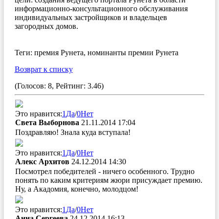
информационно-консультационного обслуживания
индивидуальных застройщиков и владельцев
загородных домов.
Теги: премия Рунета, номинанты премии Рунета
Возврат к списку
(Голосов: 8, Рейтинг: 3.46)
Это нравится:
1
Да
/
0
Нет
Света Выборнова
21.11.2014 17:04
Поздравляю! Знала куда вступала!
Это нравится:
1
Да
/
0
Нет
Алекс Архитов
24.12.2014 14:30
Посмотрел победителей - ничего особенного. Трудно
понять по каким критериям жюри присуждает премию.
Ну, а Акадомия, конечно, молодцом!
Это нравится:
1
Да
/
0
Нет
Анна Сергеева
24.12.2014 16:13