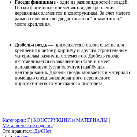
Гвозди финишные
- одна из разновидностей гвоздей.
Гвозди финишные применяются для крепления
деревянных элементов к конструкциям. За счет малого
размера шляпки гвоздя достигается "незаметность"
места крепления.
Дюбель-гвоздь
— применяется в строительстве для
крепления к бетону, кирпичу и другим строительным
материалам различных элементов. Дюбель гвоздь
изготавливается из закалённой стали и имеет
направляющую (установочную) шайбу для
центрирования. Дюбель гвоздь забивается в материал с
помощью специализированного переносного
пиротехнического монтажного пистолета.
Категории
:
Г
|
КОНСТРУКЦИИ и МАТЕРИАЛЫ
|
Металлические изделия
Это нравится:
1
Да
/
0
Нет
Теги:
гвозди