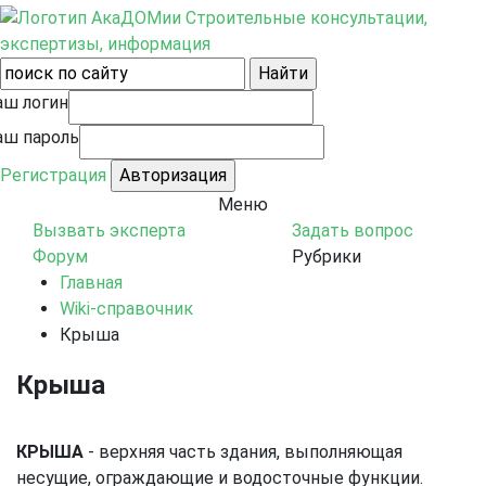
Строительные консультации,
экспертизы, информация
аш логин
аш пароль
Регистрация
Меню
Вызвать эксперта
Задать вопрос
Форум
Рубрики
Главная
Wiki-справочник
Крыша
Крыша
КРЫША
- верхняя часть здания, выполняющая
несущие, ограждающие и водосточные функции.