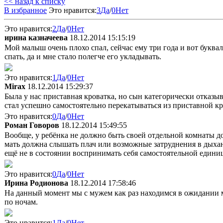
<< назад к списку
В избранное
Это нравится:
3
Да
/
0
Нет
Это нравится:
2
Да
/
0
Нет
ирина казначеева
18.12.2014 15:15:19
Мой малыш очень плохо спал, сейчас ему три года и вот буквал
спать, да и мне стало полегче его укладывать.
Это нравится:
1
Да
/
0
Нет
Mirax
18.12.2014 15:29:37
Была у нас приставная кроватка, но сын категорически отказыва
стал успешно самостоятельно перекатываться из приставной к
Это нравится:
0
Да
/
0
Нет
Роман Говоров
18.12.2014 15:49:55
Вообще, у ребёнка не должно быть своей отдельной комнаты до 
мать должна слышать плач или возможные затруднения в дыхани
ещё не в состоянии воспринимать себя самостоятельной едини
Это нравится:
0
Да
/
0
Нет
Ирина Родионова
18.12.2014 17:58:46
На данный момент мы с мужем как раз находимся в ожидании м
по ночам.
Это нравится:
1
Да
/
0
Нет