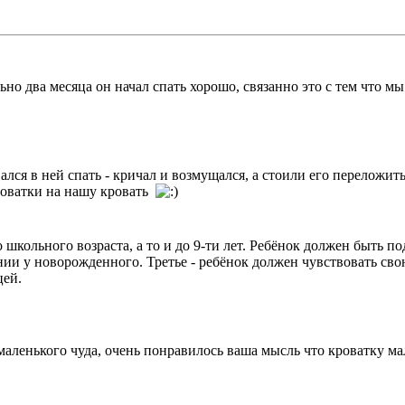
ьно два месяца он начал спать хорошо, связанно это с тем что 
лся в ней спать - кричал и возмущался, а стоили его переложить 
роватки на нашу кровать
школьного возраста, а то и до 9-ти лет. Ребёнок должен быть по
и у новорожденного. Третье - ребёнок должен чувствовать свою 
цей.
аленького чуда, очень понравилось ваша мысль что кроватку мал