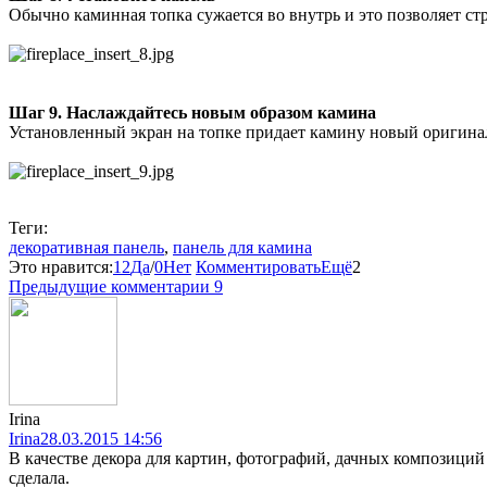
Обычно каминная топка сужается во внутрь и это позволяет ст
Шаг 9. Наслаждайтесь новым образом камина
Установленный экран на топке придает камину новый оригинал
Теги:
декоративная панель
,
панель для камина
Это нравится:
12
Да
/
0
Нет
Комментировать
Ещё
2
Предыдущие комментарии
9
Irina
Irina
28.03.2015 14:56
В качестве декора для картин, фотографий, дачных композици
сделала.