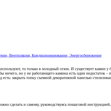
ение, Вентиляция, Кондиционирование, Энергосбережение
используют, то только в холодный сезон. И существует камин у 
бы ничего, но у не работающего камина есть один недостаток – 
од есть: закрыть топку съемной декоративной панелью стилизов
можно сделать и самому, руководствуясь пошаговой инструкцией