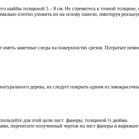
 него шайбы толщиной 5 – 8 см. Не стремитесь к точной толщине
имально плотно уложить их на основу панели, имитируя реальну
т иметь заметные следы на поверхностях срезов. Потратьте не
атурального дерева, их следует покрыть одним из лакокрасочны
спользуйте для этой цели лист фанеры, толщиной ½ дюйма.
пами, перенесите полученный чертеж на лист фанеры и вырежьт