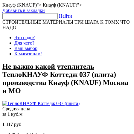
Кнауф (KNAUF)">
Кнауф (KNAUF)">
Добавить в закладки
Найти
СТРОИТЕЛЬНЫЕ МАТЕРИАЛЫ
ТРИ ШАГА К ТОМУ, ЧТО
НАДО
Что надо?
Для чего?
Ваш выбор
К магазинам!
Не важно какой утеплитель
ТеплоКНАУФ Коттедж 037 (плита)
производства Кнауф (KNAUF)
Москва
и МО
Средняя цена
за 1 куб.м
1 117
руб