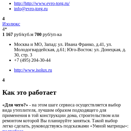
http://http://www.evro-torg.ru/
info@evro-torg.ru
4
Изолюкс
4*
1 167
руб/куб.м
700
руб/уп-ка
Москва и МО, Запад: ул. Ивана Франко, д.41, ул.
Молодогвардейская, д.61; Юго-Восток: ул. Донецкая, д.
30, стр. 3
+7 (495) 204-30-44
http://www.isolux.ru
4
Как это работает
«Для чего?»
- на этом шаге сервиса осуществляется выбор
вида утеплителя, лучшим образом подходящего для
применения в той конструкции дома, строительством или
ремонтом которой Вы планируйте заняться. Такой выбор
легко сделать, руководствуясь подсказками «Умной матрицы»: