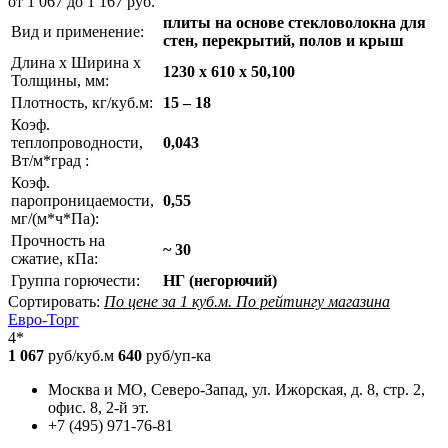
от 1 067 до 1 167 руб.
плиты на основе стекловолокна для
Вид и применение:
стен, перекрытий, полов и крыш
Длина х Ширина х
1230 х 610 х 50,100
Толщины, мм:
Плотность, кг/куб.м:
15 – 18
Коэф.
теплопроводности,
0,043
Вт/м*град :
Коэф.
паропроницаемости,
0,55
мг/(м*ч*Па):
Прочность на
~ 30
сжатие, кПа:
Группа горючести:
НГ (негорючий)
Сортировать:
По цене за 1 куб.м.
По рейтингу магазина
Евро-Торг
4*
1 067
руб/куб.м
640
руб/уп-ка
Москва и МО, Северо-Запад, ул. Ижорская, д. 8, стр. 2,
офис. 8, 2-й эт.
+7 (495) 971-76-81