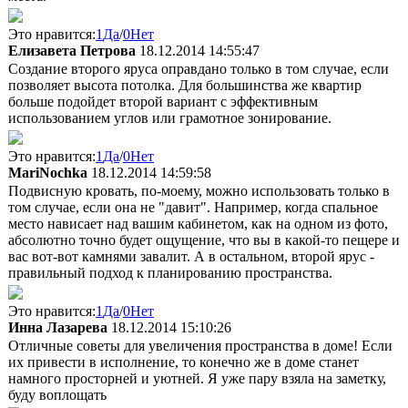
Это нравится:
1
Да
/
0
Нет
Елизавета Петрова
18.12.2014 14:55:47
Создание второго яруса оправдано только в том случае, если
позволяет высота потолка. Для большинства же квартир
больше подойдет второй вариант с эффективным
использованием углов или грамотное зонирование.
Это нравится:
1
Да
/
0
Нет
MariNochka
18.12.2014 14:59:58
Подвисную кровать, по-моему, можно использовать только в
том случае, если она не "давит". Например, когда спальное
место нависает над вашим кабинетом, как на одном из фото,
абсолютно точно будет ощущение, что вы в какой-то пещере и
вас вот-вот камнями завалит. А в остальном, второй ярус -
правильный подход к планированию пространства.
Это нравится:
1
Да
/
0
Нет
Инна Лазарева
18.12.2014 15:10:26
Отличные советы для увеличения пространства в доме! Если
их привести в исполнение, то конечно же в доме станет
намного просторней и уютней. Я уже пару взяла на заметку,
буду воплощать