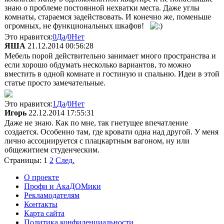
знаю о проблеме постоянной нехватки места. Даже углы
комнаты, стараемся задействовать. И конечно же, поменьше
огромных, не функциональных шкафов!
Это нравится:
0
Да
/
0
Нет
ЯША
21.12.2014 00:56:28
Мебель порой действительно занимает много пространства и
если хорошо обдумать несколько вариантов, то можно
вместить в одной комнате и гостиную и спальню. Идеи в этой
статье просто замечательные.
Это нравится:
1
Да
/
0
Нет
Игорь
22.12.2014 17:55:31
Даже не знаю. Как по мне, так гнетущее впечатление
создается. Особенно там, где кровати одна над другой. У меня
лично ассоциируется с плацкартным вагоном, ну или
общежитием студенческим.
Страницы:
1
2
След.
О проекте
Профи и АкаДОМики
Рекламодателям
Контакты
Карта сайта
Политика конфиденциальности