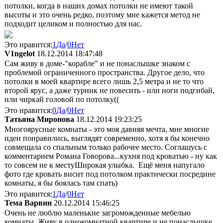
потолки, когда в наших домах потолки не имеют такой
высоты и это очень редко, поэтому мне кажется метод не
подходит целиком и полностью для нас.
Это нравится:
1
Да
/
0
Нет
V1ngelot
18.12.2014 18:47:48
Сам живу в доме-"корабле" и не понаслышке знаком с
проблемой ограниченного пространства. Другое дело, что
потолки в моей квартире всего лишь 2,5 метра и не то что
второй ярус, а даже турник не повесить - или ноги подгибай,
или чиркай головой по потолку((
Это нравится:
0
Да
/
0
Нет
Татьяна Миронова
18.12.2014 19:23:25
Многоярусные комнаты - это моя давняя мечта, мне многие
идеи понравились, выглядят современно, хотя я бы конечно
совмещала со спальным только рабочее место. Соглашусь с
комментарием Романа Говорова...кухня под кроватью - ну как
то совсем не к местуШирокая улыбка. Ещё меня напугало
фото где кровать висит под потолком практически посредине
комнаты, я бы боялась там спать)
Это нравится:
1
Да
/
0
Нет
Тема Варвин
20.12.2014 15:46:25
Очень не люблю маленькие загроможденные мебелью
комнаты. Живу в однокомнатной квартире и не понаслышке