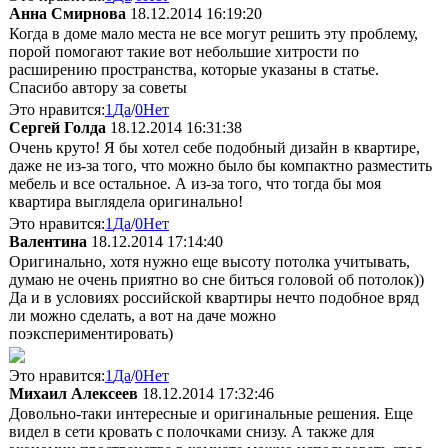
Анна Смирнова
18.12.2014 16:19:20
Когда в доме мало места не все могут решить эту проблему,
порой помогают такие вот небольшие хитрости по
расширению пространства, которые указаны в статье.
Спасибо автору за советы
Это нравится:
1
Да
/
0
Нет
Сергей Голда
18.12.2014 16:31:38
Очень круто! Я бы хотел себе подобный дизайн в квартире,
даже не из-за того, что можно было бы компактно разместить
мебель и все остальное. А из-за того, что тогда бы моя
квартира выглядела оригинально!
Это нравится:
1
Да
/
0
Нет
Валентина
18.12.2014 17:14:40
Оригинально, хотя нужно еще высоту потолка учитывать,
думаю не очень приятно во сне биться головой об потолок))
Да и в условиях российской квартиры нечто подобное вряд
ли можно сделать, а вот на даче можно
поэкспериментировать)
Это нравится:
1
Да
/
0
Нет
Михаил Алексеев
18.12.2014 17:32:46
Довольно-таки интересные и оригинальные решения. Еще
видел в сети кровать с полочками снизу. А также для