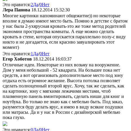
Это нравится:
2
Да
/
0
Нет
Лера Панова
18.12.2014 15:32:30
Многие картинки напоминают общежитие)) но некоторые
вполне я думаю имеют место быть. Помню в детстве с братом
у нас была 2-ухярусная кровать-это же тоже метод родителей
экономии пространства комнаты. А еще можно сделать
кровать в стене, которая опускается параллельно полу-с виду
никто и не догадается, если красиво завуалировать этот
момент)
Это нравится:
1
Да
/
0
Нет
Егор Хоботов
18.12.2014 16:03:37
Отличные идеи. Некоторые из них возьму на вооружение.
Дом у меня небольшой - 52 квадрата. На большее пока нет
средств, а вот организовать дополнительное место под зону
отдыха есть огромное желание. Высота потолка позволяет
сделать полноценный второй ярус. Хочу, так же сделать, как
на картинке, зону с мягкими лежачими местами, чтоб
плазменную панель вмонтировать, сделать ниши для книг и
ноутбука. Во только не знаю как с мебелью быть. Под заказ,
разумеется буду делать ярус, я имею в виду всякие подушки
или матрасы. Да и у нас в России с дизайнерской мебелью
пока глухо.
Это нравится:
0
Да
/
0
Нет