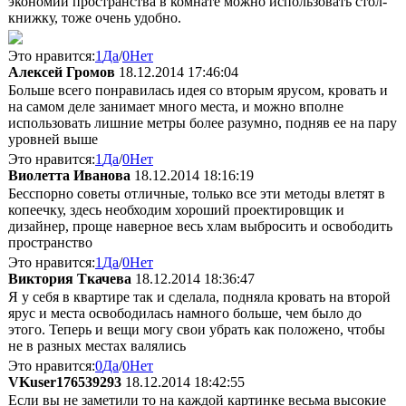
экономии пространства в комнате можно использовать стол-
книжку, тоже очень удобно.
Это нравится:
1
Да
/
0
Нет
Алексей Громов
18.12.2014 17:46:04
Больше всего понравилась идея со вторым ярусом, кровать и
на самом деле занимает много места, и можно вполне
использовать лишние метры более разумно, подняв ее на пару
уровней выше
Это нравится:
1
Да
/
0
Нет
Виолетта Иванова
18.12.2014 18:16:19
Бесспорно советы отличные, только все эти методы влетят в
копеечку, здесь необходим хороший проектировщик и
дизайнер, проще наверное весь хлам выбросить и освободить
пространство
Это нравится:
1
Да
/
0
Нет
Виктория Ткачева
18.12.2014 18:36:47
Я у себя в квартире так и сделала, подняла кровать на второй
ярус и места освободилась намного больше, чем было до
этого. Теперь и вещи могу свои убрать как положено, чтобы
не в разных местах валялись
Это нравится:
0
Да
/
0
Нет
VKuser176539293
18.12.2014 18:42:55
Если вы не заметили то на каждой картинке весьма высокие