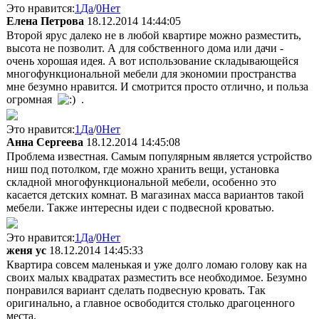
Это нравится:
1
Да
/
0
Нет
Елена Петрова
18.12.2014 14:44:05
Второй ярус далеко не в любой квартире можно разместить,
высота не позволит. А для собственного дома или дачи -
очень хорошая идея. А вот использование складывающейся
многофункциональной мебели для экономии пространства
мне безумно нравится. И смотрится просто отлично, и польза
огромная
.
Это нравится:
1
Да
/
0
Нет
Анна Сергеева
18.12.2014 14:45:08
Проблема известная. Самым популярным является устройство
ниш под потолком, где можно хранить вещи, установка
складной многофункциональной мебели, особенно это
касается детских комнат. В магазинах масса вариантов такой
мебели. Также интересны идеи с подвесной кроватью.
Это нравится:
1
Да
/
0
Нет
женя ус
18.12.2014 14:45:33
Квартира совсем маленькая и уже долго ломаю голову как на
своих малых квадратах разместить все необходимое. Безумно
понравился вариант сделать подвесную кровать. Так
оригинально, а главное освободится столько драгоценного
места.