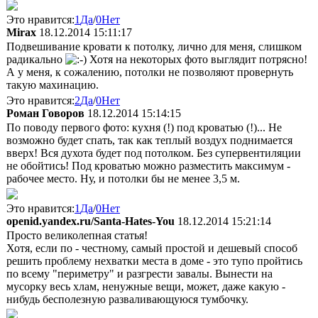
Это нравится:
1
Да
/
0
Нет
Mirax
18.12.2014 15:11:17
Подвешивание кровати к потолку, лично для меня, слишком
радикально
Хотя на некоторых фото выглядит потрясно!
А у меня, к сожалению, потолки не позволяют провернуть
такую махинацию.
Это нравится:
2
Да
/
0
Нет
Роман Говоров
18.12.2014 15:14:15
По поводу первого фото: кухня (!) под кроватью (!)... Не
возможно будет спать, так как теплый воздух поднимается
вверх! Вся духота будет под потолком. Без супервентиляции
не обойтись! Под кроватью можно разместить максимум -
рабочее место. Ну, и потолки бы не менее 3,5 м.
Это нравится:
1
Да
/
0
Нет
openid.yandex.ru/Santa-Hates-You
18.12.2014 15:21:14
Просто великолепная статья!
Хотя, если по - честному, самый простой и дешевый способ
решить проблему нехватки места в доме - это тупо пройтись
по всему "периметру" и разгрести завалы. Вынести на
мусорку весь хлам, ненужные вещи, может, даже какую -
нибудь бесполезную разваливающуюся тумбочку.