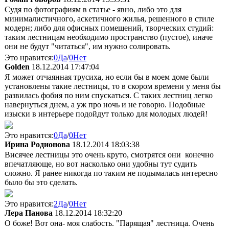
Судя по фотографиям в статье - явно, либо это для
минималистичного, аскетичного жилья, решенного в стиле
модерн; либо для офисных помещений, творческих студий:
таким лестницам необходимо пространство (пустое), иначе
они не будут "читаться", им нужно солировать.
Это нравится:
0
Да
/
0
Нет
Golden
18.12.2014 17:47:04
Я может отчаянная трусиха, но если бы в моем доме были
установлены такие лестницы, то в скором времени у меня бы
развилась фобия по ним спускаться. С таких лестниц легко
навернуться днем, а уж про ночь и не говорю. Подобные
изыски в интерьере подойдут только для молодых людей!
Это нравится:
0
Да
/
0
Нет
Ирина Родионова
18.12.2014 18:03:38
Висячее лестницы это очень круто, смотрятся они конечно
впечатляюще, но вот насколько они удобны тут судить
сложно. Я ранее никогда по таким не подымалась интересно
было бы это сделать.
Это нравится:
2
Да
/
0
Нет
Лера Панова
18.12.2014 18:32:20
О боже! Вот она- моя слабость. "Парящая" лестница. Очень