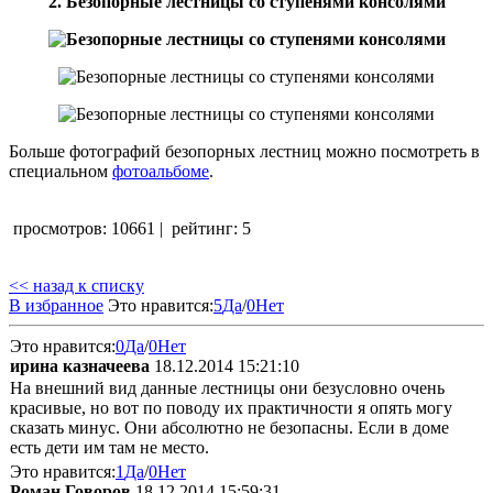
2. Безопорные лестницы со ступенями консолями
Больше фотографий безопорных лестниц можно посмотреть в
специальном
фотоальбоме
.
просмотров: 10661
|
рейтинг: 5
<< назад к списку
В избранное
Это нравится:
5
Да
/
0
Нет
Это нравится:
0
Да
/
0
Нет
ирина казначеева
18.12.2014 15:21:10
На внешний вид данные лестницы они безусловно очень
красивые, но вот по поводу их практичности я опять могу
сказать минус. Они абсолютно не безопасны. Если в доме
есть дети им там не место.
Это нравится:
1
Да
/
0
Нет
Роман Говоров
18.12.2014 15:59:31