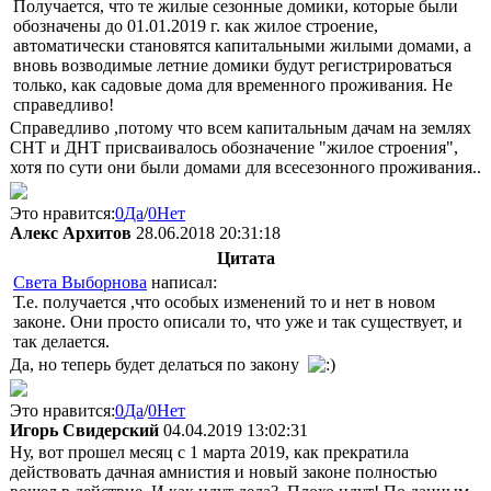
Получается, что те жилые сезонные домики, которые были
обозначены до 01.01.2019 г. как жилое строение,
автоматически становятся капитальными жилыми домами, а
вновь возводимые летние домики будут регистрироваться
только, как садовые дома для временного проживания. Не
справедливо!
Справедливо ,потому что всем капитальным дачам на землях
СНТ и ДНТ присваивалось обозначение "жилое строения",
хотя по сути они были домами для всесезонного проживания..
Это нравится:
0
Да
/
0
Нет
Алекс Архитов
28.06.2018 20:31:18
Цитата
Света Выборнова
написал:
Т.е. получается ,что особых изменений то и нет в новом
законе. Они просто описали то, что уже и так существует, и
так делается.
Да, но теперь будет делаться по закону
Это нравится:
0
Да
/
0
Нет
Игорь Свидерский
04.04.2019 13:02:31
Ну, вот прошел месяц с 1 марта 2019, как прекратила
действовать дачная амнистия и новый законе полностью