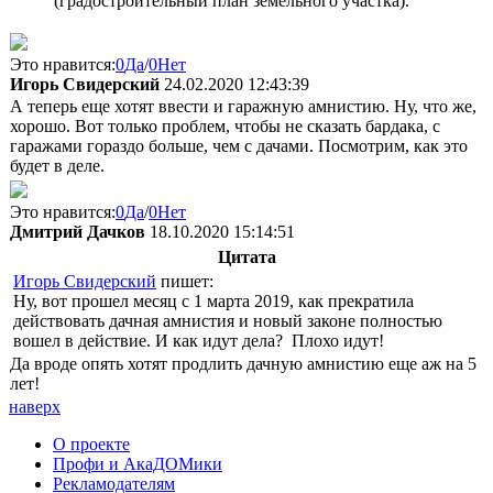
(градостроительный план земельного участка).
Это нравится:
0
Да
/
0
Нет
Игорь Свидерский
24.02.2020 12:43:39
А теперь еще хотят ввести и гаражную амнистию. Ну, что же,
хорошо. Вот только проблем, чтобы не сказать бардака, с
гаражами гораздо больше, чем с дачами. Посмотрим, как это
будет в деле.
Это нравится:
0
Да
/
0
Нет
Дмитрий Дачков
18.10.2020 15:14:51
Цитата
Игорь Свидерский
пишет:
Ну, вот прошел месяц с 1 марта 2019, как прекратила
действовать дачная амнистия и новый законе полностью
вошел в действие. И как идут дела? Плохо идут!
Да вроде опять хотят продлить дачную амнистию еще аж на 5
лет!
наверх
О проекте
Профи и АкаДОМики
Рекламодателям