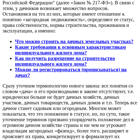
Российской Федерации" (далее «Закон № 217-ФЗ»). В связи с
этим, у дачников возникает множество вопросов.
Остановимся на тех из них, которые имеют отношение к
понятию «загородная недвижимость», определяют ее статус,
права собственности, нормы строительства, проживания и
эксплуатации, а именно:
Что можно строить на дачных земельных участках?
Какие требования к основным характеристикам
индивидуального жилого дома?
Как получить разрешение на строительство
индивидуального жилого дома?
М
ожно ли регистрироваться (прописываться) на
дачах?
Сразу уточним терминологию нового закона: все понятия со
словом «дача» и его производными в законе отсутствуют, т.е.
юридически больше не будет дачных хозяйств, дачных
участков, дачных товариществ, дачных домов и т.п. Теперь все
дачное станет садовым или огородным. Многим может
показаться, что это понижение в статусе, но, по сути, такое
уточнение терминов призвано упорядочить положение дел в
огромном дачном хозяйстве страны и ни чем не угрожает
владельцам загородных «фазенд», более того, расширяет и
проясняет их права, конкретизирует и формализует их