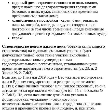
садовый дом
- строение сезонного использования,
предназначенное для удовлетворения гражданами
бытовых и иных нужд, связанных с их временным
пребыванием в таком доме;
хозяйственные постройки
- сараи, бани, теплицы,
навесы, погреба, колодцы и другие сооружения и
постройки (в том числе временные), предназначенные
для удовлетворения гражданами бытовых и иных нужд;
гараж
.
Строительство нового жилого дома
(объекта капитального
строительства) на садовых земельных участках будет
допускаться только, если такие участки включены в
территориальные зоны с утвержденными
градостроительными регламентами, устанавливающими
предельные параметры такого строительства (ст. 23, п. 2
Закона № 217-ФЗ).
Если же, до 1 января 2019 года у Вас уже зарегистрирована
дача в Едином государственном реестре недвижимости
(ЕГРН) с назначением "жилое" или "жилое строение", то она
автоматически признается жилым дом (ст. 54, п. 9 Закона №
217-ФЗ). Но, если назначение дачи было указано в
формулировках: «нежилое», «сезонного или
вспомогательного использования», «предназначенные для
отдыха и временного пребывания людей», и, при этом,