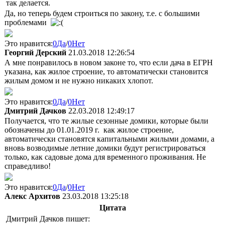
так делается.
Да, но теперь будем строиться по закону, т.е. с большими
проблемами
Это нравится:
0
Да
/
0
Нет
Георгий Дерский
21.03.2018 12:26:54
А мне понравилось в новом законе то, что если дача в ЕГРН
указана, как жилое строение, то автоматически становится
жилым домом и не нужно никаких хлопот.
Это нравится:
0
Да
/
0
Нет
Дмитрий Дачков
22.03.2018 12:49:17
Получается, что те жилые сезонные домики, которые были
обозначены до 01.01.2019 г. как жилое строение,
автоматически становятся капитальными жилыми домами, а
вновь возводимые летние домики будут регистрироваться
только, как садовые дома для временного проживания. Не
справедливо!
Это нравится:
0
Да
/
0
Нет
Алекс Архитов
23.03.2018 13:25:18
Цитата
Дмитрий Дачков пишет: