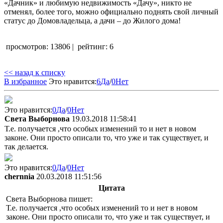
«Дачник» и любимую недвижимость «Дачу», никто не
отменял, более того, можно официально поднять свой личный
статус до Домовладельца, а дачи – до Жилого дома!
просмотров: 13806
|
рейтинг: 6
<< назад к списку
В избранное
Это нравится:
6
Да
/
0
Нет
Это нравится:
0
Да
/
0
Нет
Света Выборнова
19.03.2018 11:58:41
Т.е. получается ,что особых изменений то и нет в новом
законе. Они просто описали то, что уже и так существует, и
так делается.
Это нравится:
0
Да
/
0
Нет
chernnia
20.03.2018 11:51:56
Цитата
Света Выборнова пишет:
Т.е. получается ,что особых изменений то и нет в новом
законе. Они просто описали то, что уже и так существует, и