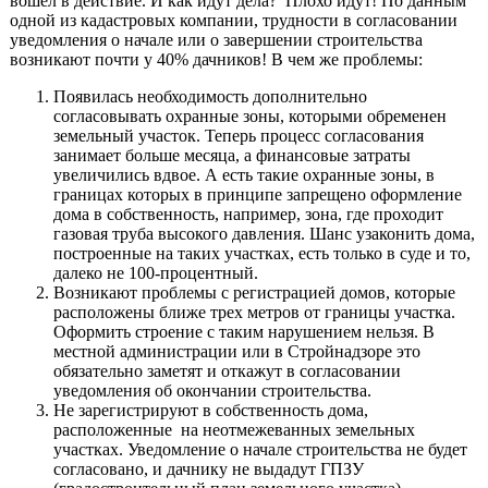
вошел в действие. И как идут дела? Плохо идут! По данным
одной из кадастровых компании, трудности в согласовании
уведомления о начале или о завершении строительства
возникают почти у 40% дачников! В чем же проблемы:
Появилась необходимость дополнительно
согласовывать охранные зоны, которыми обременен
земельный участок. Теперь процесс согласования
занимает больше месяца, а финансовые затраты
увеличились вдвое. А есть такие охранные зоны, в
границах которых в принципе запрещено оформление
дома в собственность, например, зона, где проходит
газовая труба высокого давления. Шанс узаконить дома,
построенные на таких участках, есть только в суде и то,
далеко не 100-процентный.
Возникают проблемы с регистрацией домов, которые
расположены ближе трех метров от границы участка.
Оформить строение с таким нарушением нельзя. В
местной администрации или в Стройнадзоре это
обязательно заметят и откажут в согласовании
уведомления об окончании строительства.
Не зарегистрируют в собственность дома,
расположенные на неотмежеванных земельных
участках. Уведомление о начале строительства не будет
согласовано, и дачнику не выдадут ГПЗУ