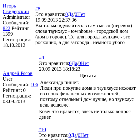
Игорь
#8
Свидерский
Это нравится:
0
Да
/
0
Нет
Administrator
19.09.2013 22:37:36
Сообщений:
Вы только вдумайтесь в сам смысл (перевод)
822
Рейтинг:
слова таунхаус - townhouse - городской дом
1399
(дом в городе). Т.е. для города таунхаус - это
Регистрация:
роскошно, а для загорода - немного убого
18.10.2012
#9
Это нравится:
0
Да
/
0
Нет
20.09.2013 18:18:23
Андрей Рясов
Цитата
User
Александр пишет:
Сообщений:
106
Люди при покупке дома в таунхаусе исходят
Рейтинг:
0
из своих финансовых возможностей,
Регистрация:
поэтому отдельный дом лучше, но таунхаус
03.09.2013
ведь дешевле.
Кому что нравится, здесь не только вопрос
денег.
#10
Это нравится:
0
Да
/
0
Нет