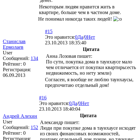
денег.
Некоторым людям нравится жить в
квартире, больше чем в частном доме.
Не понимал никогда таких людей!
#15
Это нравится:
0
Да
/
0
Нет
Станислав
23.10.2013 18:35:40
Ермолаев
Цитата
User
Анна Лозовая пишет:
Сообщений:
134
По сути, покупка дома в таунхаусе мало
Рейтинг:
0
чем отличается от покупки квартиры:есть
Регистрация:
недвижимость, но нету земли)
06.09.2013
Согласен, я вообще не люблю таунхаусы,
предпочитаю отдельный дом!
#16
Это нравится:
0
Да
/
0
Нет
23.10.2013 18:40:04
Цитата
Андрей Алехин
User
Александр пишет:
Сообщений:
152
Люди при покупке дома в таунхаусе исходят
Рейтинг:
0
из своих финансовых возможностей,
Регистрация:
поэтому отдельный дом лучше, но таунхаус