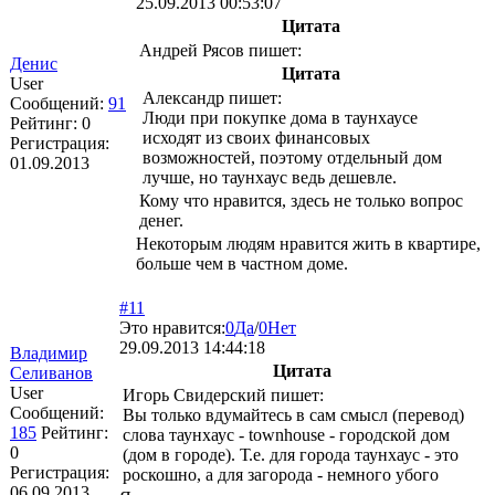
25.09.2013 00:53:07
Цитата
Андрей Рясов пишет:
Денис
Цитата
User
Александр пишет:
Сообщений:
91
Люди при покупке дома в таунхаусе
Рейтинг:
0
исходят из своих финансовых
Регистрация:
возможностей, поэтому отдельный дом
01.09.2013
лучше, но таунхаус ведь дешевле.
Кому что нравится, здесь не только вопрос
денег.
Некоторым людям нравится жить в квартире,
больше чем в частном доме.
#11
Это нравится:
0
Да
/
0
Нет
29.09.2013 14:44:18
Владимир
Цитата
Селиванов
User
Игорь Свидерский пишет:
Сообщений:
Вы только вдумайтесь в сам смысл (перевод)
185
Рейтинг:
слова таунхаус - townhouse - городской дом
0
(дом в городе). Т.е. для города таунхаус - это
Регистрация:
роскошно, а для загорода - немного убого
06.09.2013