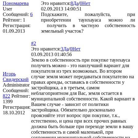
Пономарева
Это нравится:
8
Да
/
0
Нет
User
02.09.2013 14:00:51
Сообщений:
6
Подскажите, пожалуйста, при
Рейтинг:
1
приобретении таунхауаса можно ли
Регистрация:
получить в частную собственность
01.09.2013
земельный участок?
#2
Это нравится:
3
Да
/
0
Нет
03.09.2013 01:40:56
Землю в собственность при покупке таунхауса
получить можно - это наилучший вариант для
покупателя из трех возможных. Во втором
Игорь
случае земля может передаваться покупателю на
Свидерский
правах аренды, оставаясь в собственности у
Administrator
застройщика, а в третьем, самом
Сообщений:
неблагоприятном для Вас, земля остается в
822
Рейтинг:
муниципальной собственности. Какой вариант в
1399
Вашем случае - зависит от политики
Регистрация:
застройщика. Обязательно досконально
18.10.2012
проясняйте этот вопрос при покупке, т.к.,
естественно, и цена при всех прочих равных
должна быть больше при переходе земли в вашу
собственность и самой маленькой, при
сохранении муниципальной собственности на