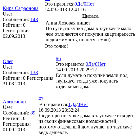
Это нравится:
0
Да
/
0
Нет
Кира Сафронова
14.09.2013 12:41:16
User
Цитата
Сообщений:
148
Анна Лозовая пишет:
Рейтинг:
0
По сути, покупка дома в таунхаусе мало
Регистрация:
чем отличается от покупки квартиры:есть
02.09.2013
недвижимость, но нету земли)
Это точно!
#6
Олег
Это нравится:
0
Да
/
0
Нет
User
14.09.2013 20:29:12
Сообщений:
138
Если думать о покупке земли под
Рейтинг:
0
Регистрация:
таунхаус, тогда уже покупать
31.08.2013
отдельный дом.
#7
Александр
Это нравится:
1
Да
/
0
Нет
User
16.09.2013 23:32:24
Сообщений:
89
Люди при покупке дома в таунхаусе исходят
Рейтинг:
0
из своих финансовых возможностей,
Регистрация:
поэтому отдельный дом лучше, но таунхаус
01.09.2013
ведь дешевле.