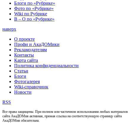
Блоги по «Рубрике»
Фото по «Рубрике»
Wiki по Рубрике
В – О по «Рубрике»
наверх
О проекте
Профи и АкаДОМики
Рекламодателям
Контакты
Карта сайта
Политика конфиденциальности
Статьи
Блоги
Фотогалерея
Wiki-справочник
Новости
RSS
Все права защищены. При полном или частичном использовании любых материалов
сайта АкаДОМия активная, прямая ссылка на соответствующую страницу сайта
АкаДОМия обязательна.