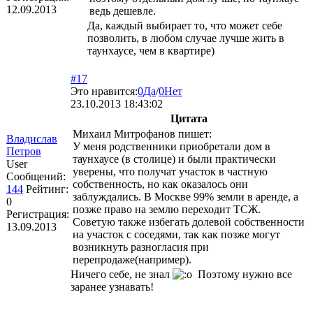
12.09.2013
ведь дешевле.
Да, каждый выбирает то, что может себе
позволить, в любом случае лучше жить в
таунхаусе, чем в квартире)
#17
Это нравится:
0
Да
/
0
Нет
23.10.2013 18:43:02
Цитата
Михаил Митрофанов пишет:
Владислав
У меня родственники приобретали дом в
Петров
таунхаусе (в столице) и были практически
User
уверены, что получат участок в частную
Сообщений:
собственность, но как оказалось они
144
Рейтинг:
заблуждались. В Москве 99% земли в аренде, а
0
позже право на землю переходит ТСЖ.
Регистрация:
Советую также избегать долевой собственности
13.09.2013
на участок с соседями, так как позже могут
возникнуть разногласия при
перепродаже(например).
Ничего себе, не знал
Поэтому нужно все
заранее узнавать!