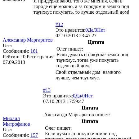
Я придерживаюсь того же мнения, если в
городе ещё можно, а за городом и землю под
таунхаус покупать, то лучше отдельный дом!
#12
Это нравится:
0
Да
/
0
Нет
02.10.2013 23:45:27
Александр Маргаритов
Цитата
User
Олег пишет:
Сообщений:
161
Если думать о покупке земли под
Рейтинг:
0
Регистрация:
таунхаус, тогда уже покупать
07.09.2013
отдельный дом.
Свой отдельный дом намного
лучше, чем таунхаус.
#13
Это нравится:
0
Да
/
0
Нет
07.10.2013 17:59:47
Цитата
Александр Маргаритов пишет:
Михаил
Цитата
Митрофанов
Олег пишет:
User
Если думать о покупке земли под
Сообщений:
157