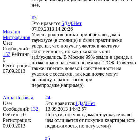
нее.
#3
Это нравится:
5
Да
/
0
Нет
07.09.2013 14:20:26
Михаил
У меня родственники приобретали дом в
Митрофанов
таунхаусе (в столице) и были практически
User
уверены, что получат участок в частную
Сообщений:
собственность, но как оказалось они
157
Рейтинг:
заблуждались. В Москве 99% земли в аренде, а
0
позже право на землю переходит ТСЖ. Советую
Регистрация:
также избегать долевой собственности на
07.09.2013
участок с соседями, так как позже могут
возникнуть разногласия при
перепродаже(например).
Анна Лозовая
#4
User
Это нравится:
1
Да
/
0
Нет
Сообщений:
132
13.09.2013 14:42:57
Рейтинг:
0
По сути, покупка дома в таунхаусе мало
Регистрация:
чем отличается от покупки квартиры:есть
09.09.2013
недвижимость, но нету земли)
#5