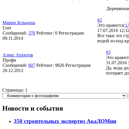
Деревянная
#2
Мария Зельцина
Это нравится:
1
User
17.07.2016 12:3
Сообщений:
370
Рейтинг:
0
Регистрация:
Все таки это ст
09.11.2014
водой из-под к
#3
Алекс Архитов
Это нравит
Профи
31.07.2016 
Сообщений:
607
Рейтинг:
9026
Регистрация:
Да, вода д
20.12.2012
потеряет до
Страницы:
1
Новости и события
350 строительных экспертиз АкаДОМии