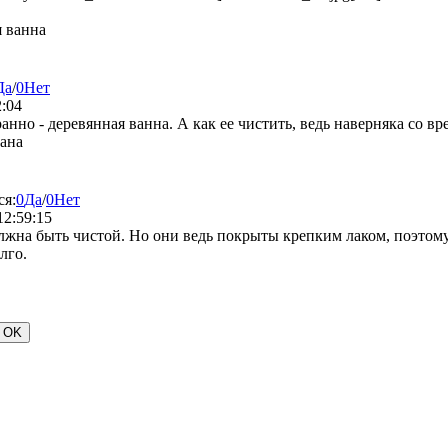
 ванна
Да
/
0
Нет
2:04
ранно - деревянная ванна. А как ее чистить, ведь наверняка со вр
рана
ся:
0
Да
/
0
Нет
12:59:15
олжна быть чистой. Но они ведь покрыты крепким лаком, поэтому
лго.