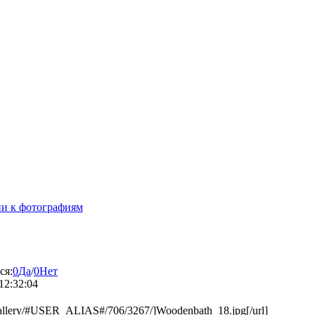
и к фотографиям
ся:
0
Да
/
0
Нет
12:32:04
gallery/#USER_ALIAS#/706/3267/]Woodenbath_18.jpg[/url]