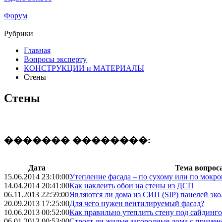
Форум
Рубрики
Главная
Вопросы эксперту
КОНСТРУКЦИИ и МАТЕРИАЛЫ
Стены
Стены
������� ��������:
Дата
Тема вопрос
15.06.2014 23:10:00
Утепление фасада – по сухому или по мокр
14.04.2014 20:41:00
Как наклеить обои на стены из ДСП
06.11.2013 22:59:00
Являются ли дома из СИП (SIP) панелей эк
20.09.2013 17:25:00
Для чего нужен вентилируемый фасад?
10.06.2013 00:52:00
Как правильно утеплить стену под сайдинг
06.01.2013 00:53:00
Строят ли жилые загородные дома с примен