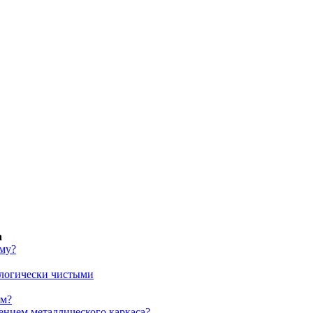
а
ому?
ологически чистыми
ом?
ением металлического каркаса?