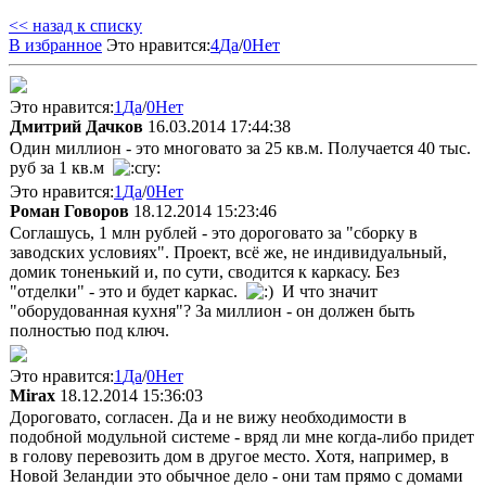
<< назад к списку
В избранное
Это нравится:
4
Да
/
0
Нет
Это нравится:
1
Да
/
0
Нет
Дмитрий Дачков
16.03.2014 17:44:38
Один миллион - это многовато за 25 кв.м. Получается 40 тыс.
руб за 1 кв.м
Это нравится:
1
Да
/
0
Нет
Роман Говоров
18.12.2014 15:23:46
Соглашусь, 1 млн рублей - это дороговато за "сборку в
заводских условиях". Проект, всё же, не индивидуальный,
домик тоненький и, по сути, сводится к каркасу. Без
"отделки" - это и будет каркас.
И что значит
"оборудованная кухня"? За миллион - он должен быть
полностью под ключ.
Это нравится:
1
Да
/
0
Нет
Mirax
18.12.2014 15:36:03
Дороговато, согласен. Да и не вижу необходимости в
подобной модульной системе - вряд ли мне когда-либо придет
в голову перевозить дом в другое место. Хотя, например, в
Новой Зеландии это обычное дело - они там прямо с домами