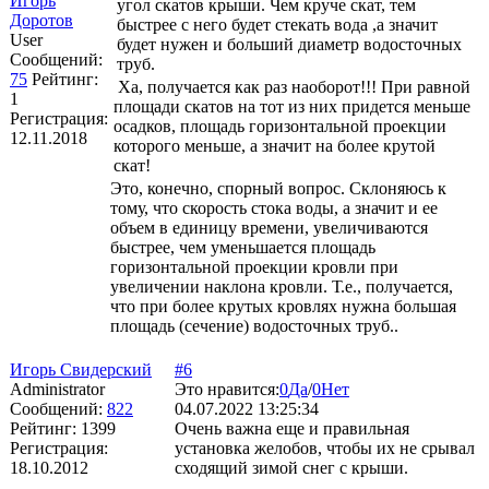
Игорь
угол скатов крыши. Чем круче скат, тем
Доротов
быстрее с него будет стекать вода ,а значит
User
будет нужен и больший диаметр водосточных
Сообщений:
труб.
75
Рейтинг:
Ха, получается как раз наоборот!!! При равной
1
площади скатов на тот из них придется меньше
Регистрация:
осадков, площадь горизонтальной проекции
12.11.2018
которого меньше, а значит на более крутой
скат!
Это, конечно, спорный вопрос. Склоняюсь к
тому, что скорость стока воды, а значит и ее
объем в единицу времени, увеличиваются
быстрее, чем уменьшается площадь
горизонтальной проекции кровли при
увеличении наклона кровли. Т.е., получается,
что при более крутых кровлях нужна большая
площадь (сечение) водосточных труб..
Игорь Свидерский
#6
Administrator
Это нравится:
0
Да
/
0
Нет
Сообщений:
822
04.07.2022 13:25:34
Рейтинг:
1399
Очень важна еще и правильная
Регистрация:
установка желобов, чтобы их не срывал
18.10.2012
сходящий зимой снег с крыши.