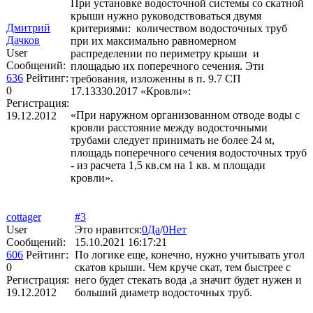
При установке водосточной системы со скатной
крыши нужно руководствоваться двумя
Дмитрий
критериями: количеством водосточных труб
Дачков
при их максимально равномерном
User
распределении по периметру крыши и
Сообщений:
площадью их поперечного сечения. Эти
636
Рейтинг:
требования, изложенны в п. 9.7 СП
0
17.13330.2017 «Кровли»:
Регистрация:
«При наружном организованном отводе воды с
19.12.2012
кровли расстояние между водосточными
трубами следует принимать не более 24 м,
площадь поперечного сечения водосточных труб
- из расчета 1,5 кв.см на 1 кв. м площади
кровли».
cottager
#3
User
Это нравится:
0
Да
/
0
Нет
Сообщений:
15.10.2021 16:17:21
606
Рейтинг:
По логике еще, конечно, нужно учитывать угол
0
скатов крыши. Чем круче скат, тем быстрее с
Регистрация:
него будет стекать вода ,а значит будет нужен и
19.12.2012
больший диаметр водосточных труб.