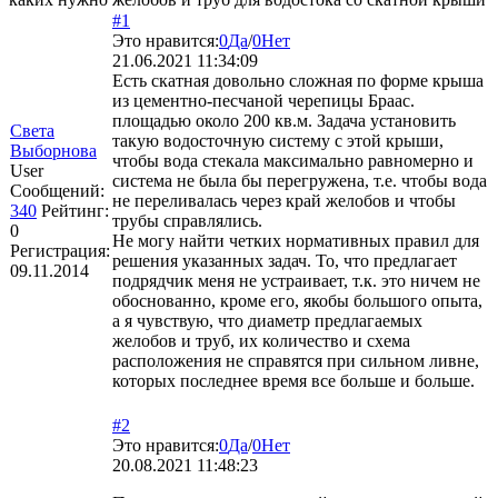
#1
Это нравится:
0
Да
/
0
Нет
21.06.2021 11:34:09
Есть скатная довольно сложная по форме крыша
из цементно-песчаной черепицы Браас.
площадью около 200 кв.м. Задача установить
Света
такую водосточную систему с этой крыши,
Выборнова
чтобы вода стекала максимально равномерно и
User
система не была бы перегружена, т.е. чтобы вода
Сообщений:
не переливалась через край желобов и чтобы
340
Рейтинг:
трубы справлялись.
0
Не могу найти четких нормативных правил для
Регистрация:
решения указанных задач. То, что предлагает
09.11.2014
подрядчик меня не устраивает, т.к. это ничем не
обоснованно, кроме его, якобы большого опыта,
а я чувствую, что диаметр предлагаемых
желобов и труб, их количество и схема
расположения не справятся при сильном ливне,
которых последнее время все больше и больше.
#2
Это нравится:
0
Да
/
0
Нет
20.08.2021 11:48:23