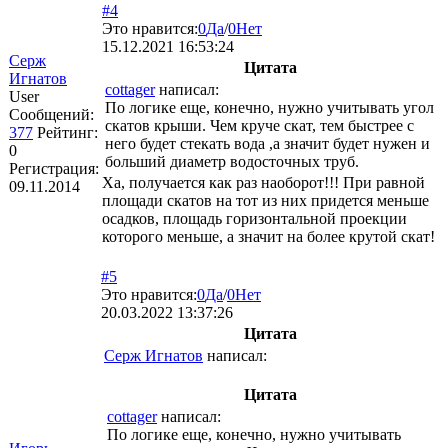
#4
Это нравится:
0
Да
/
0
Нет
15.12.2021 16:53:24
Серж
Цитата
Игнатов
cottager
написал:
User
По логике еще, конечно, нужно учитывать угол
Сообщений:
скатов крыши. Чем круче скат, тем быстрее с
377
Рейтинг:
него будет стекать вода ,а значит будет нужен и
0
больший диаметр водосточных труб.
Регистрация:
Ха, получается как раз наоборот!!! При равной
09.11.2014
площади скатов на тот из них придется меньше
осадков, площадь горизонтальной проекции
которого меньше, а значит на более крутой скат!
#5
Это нравится:
0
Да
/
0
Нет
20.03.2022 13:37:26
Цитата
Серж Игнатов
написал:
Цитата
cottager
написал:
По логике еще, конечно, нужно учитывать