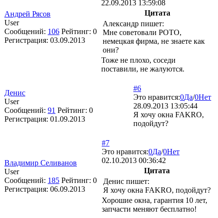
22.09.2013 13:59:08
Цитата
Андрей Рясов
User
Александр пишет:
Сообщений:
106
Рейтинг:
0
Мне советовали РОТО,
Регистрация:
03.09.2013
немецкая фирма, не знаете как
они?
Тоже не плохо, соседи
поставили, не жалуются.
#6
Денис
Это нравится:
0
Да
/
0
Нет
User
28.09.2013 13:05:44
Сообщений:
91
Рейтинг:
0
Я хочу окна FAKRO,
Регистрация:
01.09.2013
подойдут?
#7
Это нравится:
0
Да
/
0
Нет
02.10.2013 00:36:42
Владимир Селиванов
Цитата
User
Сообщений:
185
Рейтинг:
0
Денис пишет:
Регистрация:
06.09.2013
Я хочу окна FAKRO, подойдут?
Хорошие окна, гарантия 10 лет,
запчасти меняют бесплатно!