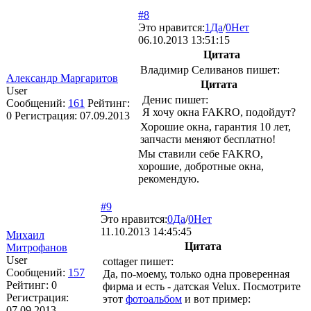
#8
Это нравится:
1
Да
/
0
Нет
06.10.2013 13:51:15
Цитата
Владимир Селиванов пишет:
Александр Маргаритов
Цитата
User
Денис пишет:
Сообщений:
161
Рейтинг:
Я хочу окна FAKRO, подойдут?
0
Регистрация:
07.09.2013
Хорошие окна, гарантия 10 лет,
запчасти меняют бесплатно!
Мы ставили себе FAKRO,
хорошие, добротные окна,
рекомендую.
#9
Это нравится:
0
Да
/
0
Нет
11.10.2013 14:45:45
Михаил
Цитата
Митрофанов
User
cottager пишет:
Сообщений:
157
Да, по-моему, только одна проверенная
Рейтинг:
0
фирма и есть - датская Velux. Посмотрите
Регистрация:
этот
фотоальбом
и вот пример:
07.09.2013