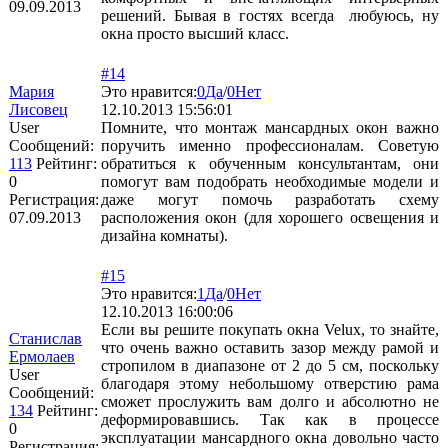
09.09.2013
решений. Бывая в гостях всегда любуюсь, ну
окна просто высший класс.
#14
Мария
Это нравится:
0
Да
/
0
Нет
Лисовец
12.10.2013 15:56:01
User
Помните, что монтаж мансардных окон важно
Сообщений:
поручить именно профессионалам. Советую
113
Рейтинг:
обратиться к обученным консультантам, они
0
помогут вам подобрать необходимые модели и
Регистрация:
даже могут помочь разработать схему
07.09.2013
расположения окон (для хорошего освещения и
дизайна комнаты).
#15
Это нравится:
1
Да
/
0
Нет
12.10.2013 16:00:06
Если вы решите покупать окна Velux, то знайте,
Станислав
что очень важно оставить зазор между рамой и
Ермолаев
стропилом в диапазоне от 2 до 5 см, поскольку
User
благодаря этому небольшому отверстию рама
Сообщений:
сможет прослужить вам долго и абсолютно не
134
Рейтинг:
деформировавшись. Так как в процессе
0
эксплуатации мансардного окна довольно часто
Регистрация: