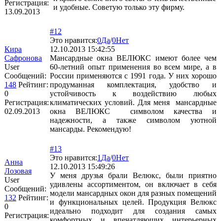
Регистрация:
и удобные. Советую только эту фирму.
13.09.2013
#12
Это нравится:
0
Да
/
0
Нет
Кира
12.10.2013 15:42:55
Сафронова
Мансардные окна ВЕЛЮКС имеют более чем
User
60-летний опыт применения во всем мире, а в
Сообщений:
России применяются с 1991 года. У них хорошо
148
Рейтинг:
продуманная комплектация, удобство и
0
устойчивость к воздействию любых
Регистрация:
климатических условий. Для меня мансардные
02.09.2013
окна ВЕЛЮКС символом качества и
надежности, а также символом уютной
мансарды. Рекомендую!
#13
Это нравится:
1
Да
/
0
Нет
Анна
12.10.2013 15:49:26
Лозовая
У меня друзья брали Велюкс, были приятно
User
удивлены ассортиментом, он включает в себя
Сообщений:
модели мансардных окон для разных помещений
132
Рейтинг:
и функциональных целей. Продукция Велюкс
0
идеально подходит для создания самых
Регистрация:
комфортных и впечатляющих интерьерных