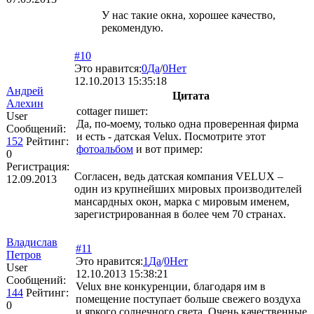
У нас такие окна, хорошее качество,
рекомендую.
#10
Это нравится:
0
Да
/
0
Нет
12.10.2013 15:35:18
Андрей
Цитата
Алехин
cottager пишет:
User
Да, по-моему, только одна проверенная фирма
Сообщений:
и есть - датская Velux. Посмотрите этот
152
Рейтинг:
фотоальбом
и вот пример:
0
Регистрация:
Согласен, ведь датская компания VELUX –
12.09.2013
один из крупнейших мировых производителей
мансардных окон, марка с мировым именем,
зарегистрированная в более чем 70 странах.
Владислав
#11
Петров
Это нравится:
1
Да
/
0
Нет
User
12.10.2013 15:38:21
Сообщений:
Velux вне конкуренции, благодаря им в
144
Рейтинг:
помещение поступает больше свежего воздуха
0
и яркого солнечного света. Очень качественные