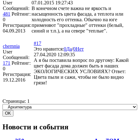
User
07.01.2015 19:27:43
Сообщений:
В конечном счете важна не яркость и
481
Рейтинг:
насыщенность цвета фасада, а теплота или
0
холодность его оттенка. Обычно на юге
Регистрация:
применяют "прохладные" оттенки (белый,
04.09.2013
синий и т.п.), а на севере "теплые".
#17
chernnia
Это нравится:
0
Да
/
0
Нет
User
27.04.2020 12:09:35
Сообщений:
А я бы поставила вопрос по другому: Какой
171
Рейтинг:
цвет фасада дома должен быть в наших
0
ЭКОЛОГИЧЕСКИХ УСЛОВИЯХ? Ответ:
Регистрация:
Цвета пыли и сажи, чтобы не было видно
19.12.2016
грязи!
Страницы:
1
Новости и события