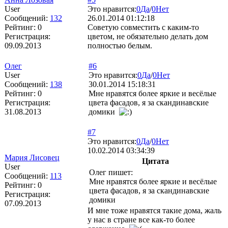
User
Это нравится:
0
Да
/
0
Нет
Сообщений:
132
26.01.2014 01:12:18
Рейтинг:
0
Советую совместить с каким-то
Регистрация:
цветом, не обязательно делать дом
09.09.2013
полностью белым.
Олег
#6
User
Это нравится:
0
Да
/
0
Нет
Сообщений:
138
30.01.2014 15:18:31
Рейтинг:
0
Мне нравятся более яркие и весёлые
Регистрация:
цвета фасадов, я за скандинавские
31.08.2013
домики
#7
Это нравится:
0
Да
/
0
Нет
10.02.2014 03:34:39
Мария Лисовец
Цитата
User
Олег пишет:
Сообщений:
113
Мне нравятся более яркие и весёлые
Рейтинг:
0
цвета фасадов, я за скандинавские
Регистрация:
домики
07.09.2013
И мне тоже нравятся такие дома, жаль
у нас в стране все как-то более