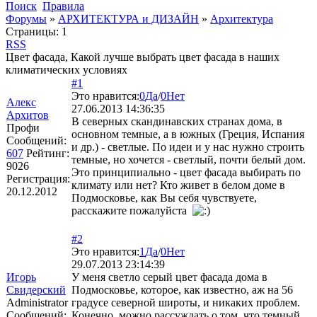
Поиск
Правила
Форумы
»
АРХИТЕКТУРА и ДИЗАЙН
»
Архитектура
Страницы:
1
RSS
Цвет фасада, Какой лучше выбрать цвет фасада в наших
климатических условиях
#1
Это нравится:
0
Да
/
0
Нет
Алекс
27.06.2013 14:36:35
Архитов
В северных скандинавских странах дома, в
Профи
основном темные, а в южных (Греция, Испания
Сообщений:
и др.) - светлые. По идеи и у нас нужно строить
607
Рейтинг:
темные, но хочется - светлый, почти белый дом.
9026
Это принципиально - цвет фасада выбирать по
Регистрация:
климату или нет? Кто живет в белом доме в
20.12.2012
Подмосковье, как Вы себя чувствуете,
расскажите пожалуйста
#2
Это нравится:
1
Да
/
0
Нет
29.07.2013 23:14:39
Игорь
У меня светло серый цвет фасада дома в
Свидерский
Подмосковье, которое, как известно, аж на 56
Administrator
градусе северной широты, и никаких проблем.
Сообщений:
Конечно, можно рассуждать о том, что темный