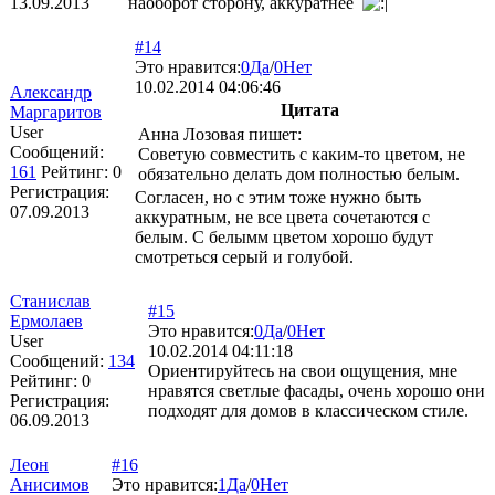
13.09.2013
наоборот сторону, аккуратнее
#14
Это нравится:
0
Да
/
0
Нет
10.02.2014 04:06:46
Александр
Цитата
Маргаритов
User
Анна Лозовая пишет:
Сообщений:
Советую совместить с каким-то цветом, не
161
Рейтинг:
0
обязательно делать дом полностью белым.
Регистрация:
Согласен, но с этим тоже нужно быть
07.09.2013
аккуратным, не все цвета сочетаются с
белым. С белымм цветом хорошо будут
смотреться серый и голубой.
Станислав
#15
Ермолаев
Это нравится:
0
Да
/
0
Нет
User
10.02.2014 04:11:18
Сообщений:
134
Ориентируйтесь на свои ощущения, мне
Рейтинг:
0
нравятся светлые фасады, очень хорошо они
Регистрация:
подходят для домов в классическом стиле.
06.09.2013
Леон
#16
Анисимов
Это нравится:
1
Да
/
0
Нет