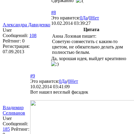
сдержанно
#8
Это нравится:
0
Да
/
0
Нет
10.02.2014 03:39:27
Александра Давиденко
Цитата
User
Сообщений:
108
Анна Лозовая пишет:
Рейтинг:
0
Советую совместить с каким-то
Регистрация:
цветом, не обязательно делать дом
07.09.2013
полностью белым.
Да, хорошая идея, выйдет креативно
#9
Это нравится:
0
Да
/
0
Нет
10.02.2014 03:41:09
Вот нашел веселый фасадик
Владимир
Селиванов
User
Сообщений:
185
Рейтинг: