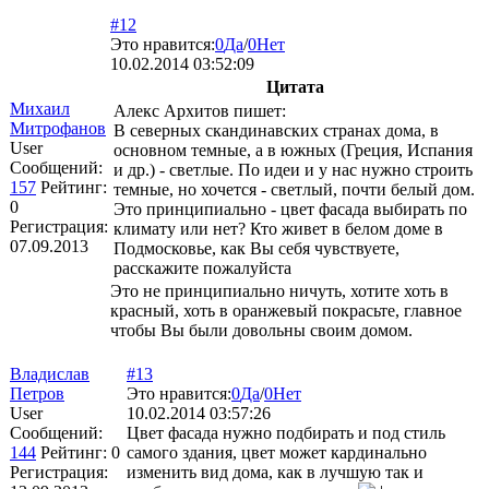
#12
Это нравится:
0
Да
/
0
Нет
10.02.2014 03:52:09
Цитата
Михаил
Алекс Архитов пишет:
Митрофанов
В северных скандинавских странах дома, в
User
основном темные, а в южных (Греция, Испания
Сообщений:
и др.) - светлые. По идеи и у нас нужно строить
157
Рейтинг:
темные, но хочется - светлый, почти белый дом.
0
Это принципиально - цвет фасада выбирать по
Регистрация:
климату или нет? Кто живет в белом доме в
07.09.2013
Подмосковье, как Вы себя чувствуете,
расскажите пожалуйста
Это не принципиально ничуть, хотите хоть в
красный, хоть в оранжевый покрасьте, главное
чтобы Вы были довольны своим домом.
Владислав
#13
Петров
Это нравится:
0
Да
/
0
Нет
User
10.02.2014 03:57:26
Сообщений:
Цвет фасада нужно подбирать и под стиль
144
Рейтинг:
0
самого здания, цвет может кардинально
Регистрация:
изменить вид дома, как в лучшую так и