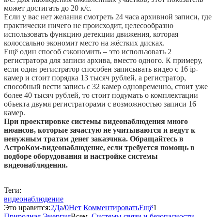
может достигать до 20 к/с.
Если у вас нет желания смотреть 24 часа архивной записи, где
практически ничего не происходит, целесообразно
использовать функцию детекции движения, которая
колоссально экономит место на жёстких дисках.
Ещё один способ сэкономить – это использовать 2
регистратора для записи архива, вместо одного. К примеру,
если один регистратор способен записывать видео с 16 ip-
камер и стоит порядка 13 тысяч рублей, а регистратор,
способный вести запись с 32 камер одновременно, стоит уже
более 40 тысяч рублей, то стоит подумать о комплектации
объекта двумя регистраторами с возможностью записи 16
камер.
При проектировке системы видеонаблюдения много
нюансов, которые зачастую не учитываются и ведут к
ненужным тратам денег заказчика. Обращайтесь в
АстроКом-видеонаблюдение, если требуется помощь в
подборе оборудования и настройке системы
видеонаблюдения.
Теги:
видеонаблюдение
Это нравится:
2
Да
/
0
Нет
Комментировать
Ещё
1
Природная Энергия
Всем
,
Системы связи и безопасности,