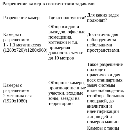
Разрешение камер в соответствии задачами
Для каких задач
Разрешение камер
Где используются?
подходят?
Обзор входов и
выходов, офисные
Камеры с
Достаточно для
помещения,
разрешением
наблюдения за
коттеджи и т.д.
1 - 1.3 мегапикселя
небольшими
примерная
(1280х720)/(1280х960)
пространствами.
дальность съемки
дл 10 метров
Такое разрешение
подходит
практически для
всех стандартных
Обзорные камеры,
Камеры с
задач системы
производственные
разрешением
видеонаблюдения,
участки, входные
2 мегапикселя
от обзора больших
зоны, заезды на
(1920х1080)
площадей, до
территорию
аналитики и
идентификации
лиц людей и
номеров машин
Камеры с таким