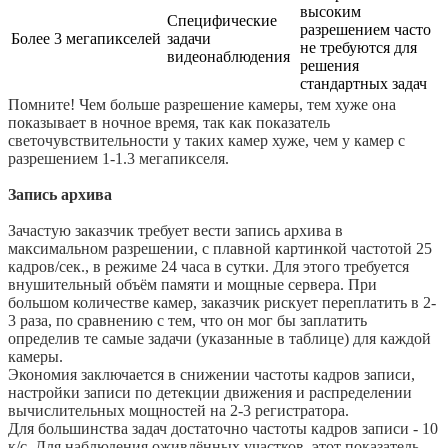
высоким
Специфические
разрешением часто
Более 3 мегапикселей
задачи
не требуются для
видеонаблюдения
решения
стандартных задач
Помните! Чем больше разрешение камеры, тем хуже она
показывает в ночное время, так как показатель
светочувствительности у таких камер хуже, чем у камер с
разрешением 1-1.3 мегапикселя.
Запись архива
Зачастую заказчик требует вести запись архива в
максимальном разрешении, с плавной картинкой частотой 25
кадров/сек., в режиме 24 часа в сутки. Для этого требуется
внушительный объём памяти и мощные сервера. При
большом количестве камер, заказчик рискует переплатить в 2-
3 раза, по сравнению с тем, что он мог бы заплатить
определив те самые задачи (указанные в таблице) для каждой
камеры.
Экономия заключается в снижении частоты кадров записи,
настройки записи по детекции движения и распределении
вычислительных мощностей на 2-3 регистратора.
Для большинства задач достаточно частоты кадров записи - 10
к/с. Для наблюдения оживлённых участков, этот показатель