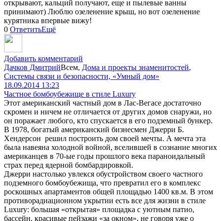
открывают, кальций получают, еще и пылевые ванны
принимают) Люблю озеленение крыш, но вот озеленение
курятника впервые вижу!
0
Ответить
Ещё
Добавить комментарий
Дачков Дмитрий
Всем
,
Дома и проекты знаменитостей
,
Системы связи и безопасности, «Умный дом»
18.09.2014 13:23
Частное бомбоубежище в стиле Luxury
Этот американский частный дом в Лас-Вегасе достаточно
скромен и ничем не отличается от других домов снаружи, но
он поражает любого, кто спускается в его подземный бункер.
В 1978, богатый американский бизнесмен Джерри Б.
Хендерсон решил построить дом своей мечты. А мечта эта
была навеяна холодной войной, вселившей в сознание многих
американцев в 70-ые годы прошлого века параноидальный
страх перед ядерной бомбардировкой.
Джерри настолько увлекся обустройством своего частного
подземного бомбоубежища, что превратил его в комплекс
роскошных апартаментов общей площадью 1400 кв.м. В этом
противорадиационном укрытии есть все для жизни в стиле
Luxury: большая «открытая» площадка с уютным патио,
бассейн, красивые пейзажи «за окном», не говоря уже о