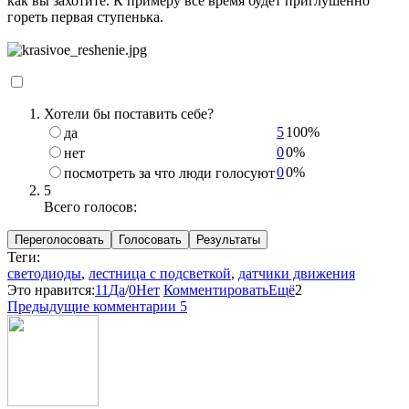
как вы захотите. К примеру всё время будет приглушенно
гореть первая ступенька.
Хотели бы поставить себе?
5
100%
да
0
0%
нет
0
0%
посмотреть за что люди голосуют
5
Всего голосов:
Переголосовать
Голосовать
Результаты
Теги:
светодиоды
,
лестница с подсветкой
,
датчики движения
Это нравится:
11
Да
/
0
Нет
Комментировать
Ещё
2
Предыдущие комментарии
5