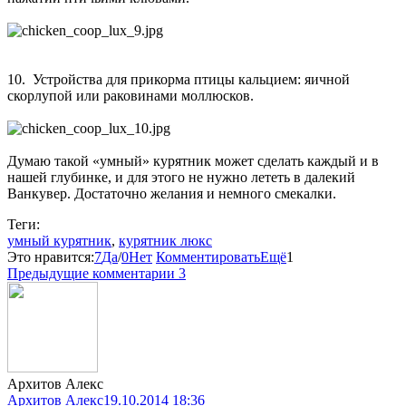
10. Устройства для прикорма птицы кальцием: яичной
скорлупой или раковинами моллюсков.
Думаю такой «умный» курятник может сделать каждый и в
нашей глубинке, и для этого не нужно лететь в далекий
Ванкувер. Достаточно желания и немного смекалки.
Теги:
умный курятник
,
курятник люкс
Это нравится:
7
Да
/
0
Нет
Комментировать
Ещё
1
Предыдущие комментарии
3
Архитов Алекс
Архитов Алекс
19.10.2014 18:36