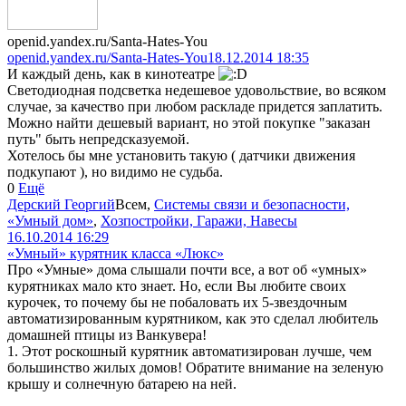
openid.yandex.ru/Santa-Hates-You
openid.yandex.ru/Santa-Hates-You
18.12.2014 18:35
И каждый день, как в кинотеатре
Светодиодная подсветка недешевое удовольствие, во всяком
случае, за качество при любом раскладе придется заплатить.
Можно найти дешевый вариант, но этой покупке "заказан
путь" быть непредсказуемой.
Хотелось бы мне установить такую ( датчики движения
подкупают ), но видимо не судьба.
0
Ещё
Дерский Георгий
Всем
,
Системы связи и безопасности,
«Умный дом»
,
Хозпостройки, Гаражи, Навесы
16.10.2014 16:29
«Умный» курятник класса «Люкс»
Про «Умные» дома слышали почти все, а вот об «умных»
курятниках мало кто знает. Но, если Вы любите своих
курочек, то почему бы не побаловать их 5-звездочным
автоматизированным курятником, как это сделал любитель
домашней птицы из Ванкувера!
1. Этот роскошный курятник автоматизирован лучше, чем
большинство жилых домов! Обратите внимание на зеленую
крышу и солнечную батарею на ней.