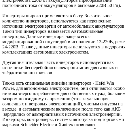
электричества 220В от аккумуляторов (преобразование
постоянного тока от аккумуляторов в бытовые 220В 50 Гц).
Инверторы широко применяются в быту. Значительное
количество инверторов, используются как переносные
источники электроэнергии от автомобильных аккумуляторов.
Такой тип инверторов называется Автомобильные
инверторы. Данные инверторы чаще всего с
модифицированной синусоидой в исполнении 12-220В, реже
24-220В. Также данные инверторы используются в недорогих
комплектациях автономных электросистем.
Другая значительная часть инверторов используется как
источники бесперебойного электропитания для газовых и
твёрдотопливных котлов.
Также есть специальная линейка инверторов - Hefei Win
Power, для автономных электросистем, они отличаются особо
низким энергопотреблением для собственных нужд, большим
зазором по входному напряжению (что актуально для
солнечных и ветровых электростанций), чистым синусом на
выходе, и автоматическим включением после того как АКБ
зарядились от альтернативных источников электроэнергии.
Инверторы, контроллеры, системы автопуска под торговыми
марками Schneider Electric и Xantrex позволяют