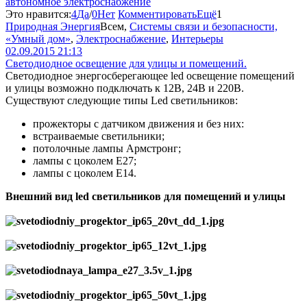
автономное электроснабжение
Это нравится:
4
Да
/
0
Нет
Комментировать
Ещё
1
Природная Энергия
Всем
,
Системы связи и безопасности,
«Умный дом»
,
Электроснабжение
,
Интерьеры
02.09.2015 21:13
Cветодиодное освещение для улицы и помещений.
Cветодиодное энергосберегающее led освещение помещений
и улицы возможно подключать к 12В, 24В и 220В.
Существуют следующие типы Led светильников:
прожекторы с датчиком движения и без них:
встраиваемые светильники;
потолочные лампы Армстронг;
лампы с цоколем Е27;
лампы с цоколем Е14.
Внешний вид led светильников для помещений и улицы