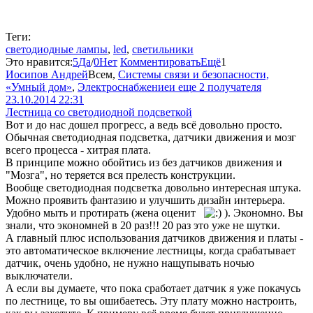
Теги:
светодиодные лампы
,
led
,
светильники
Это нравится:
5
Да
/
0
Нет
Комментировать
Ещё
1
Иосипов Андрей
Всем
,
Системы связи и безопасности,
«Умный дом»
,
Электроснабжение
и еще 2 получателя
23.10.2014 22:31
Лестница со светодиодной подсветкой
Вот и до нас дошел прогресс, а ведь всё довольно просто.
Обычная светодиодная подсветка, датчики движения и мозг
всего процесса - хитрая плата.
В принципе можно обойтись из без датчиков движения и
"Мозга", но теряется вся прелесть конструкции.
Вообще светодиодная подсветка довольно интересная штука.
Можно проявить фантазию и улучшить дизайн интерьера.
Удобно мыть и протирать (жена оценит
). Экономно. Вы
знали, что экономней в 20 раз!!! 20 раз это уже не шутки.
А главный плюс использования датчиков движения и платы -
это автоматическое включение лестницы, когда срабатывает
датчик, очень удобно, не нужно нащупывать ночью
выключатели.
А если вы думаете, что пока сработает датчик я уже покачусь
по лестнице, то вы ошибаетесь. Эту плату можно настроить,