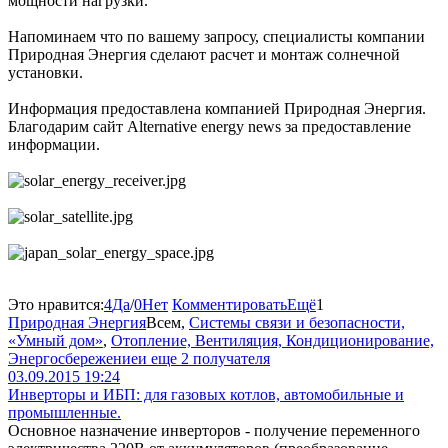
мощности нагрузки.
Напоминаем что по вашему запросу, специалисты компании
Природная Энергия сделают расчет и монтаж солнечной
установки.
Информация предоставлена компанией Природная Энергия.
Благодарим сайт Alternative energy news за предоставление
информации.
Это нравится:
4
Да
/
0
Нет
Комментировать
Ещё
1
Природная Энергия
Всем
,
Системы связи и безопасности,
«Умный дом»
,
Отопление, Вентиляция, Кондиционирование,
Энергосбережение
и еще 2 получателя
03.09.2015 19:24
Инверторы и ИБП: для газовых котлов, автомобильные и
промышленные.
Основное назначение инверторов - получение переменного