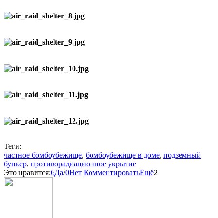
Теги:
частное бомбоубежище
,
бомбоубежище в доме
,
подземный
бункер
,
противорадиационное укрытие
Это нравится:
6
Да
/
0
Нет
Комментировать
Ещё
2