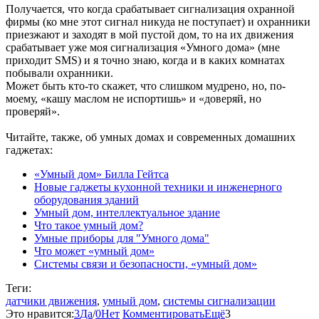
Получается, что когда срабатывает сигнализация охранной
фирмы (ко мне этот сигнал никуда не поступает) и охранники
приезжают и заходят в мой пустой дом, то на их движения
срабатывает уже моя сигнализация «Умного дома» (мне
приходит SMS) и я точно знаю, когда и в каких комнатах
побывали охранники.
Может быть кто-то скажет, что слишком мудрено, но, по-
моему, «кашу маслом не испортишь» и «доверяй, но
проверяй».
Читайте, также, об умных домах и современных домашних
гаджетах:
«Умный дом» Билла Гейтса
Новые гаджеты кухонной техники и инженерного
оборудования зданий
Умный дом, интеллектуальное здание
Что такое умный дом?
Умные приборы для "Умного дома"
Что может «умный дом»
Системы связи и безопасности, «умный дом»
Теги:
датчики движения
,
умный дом
,
системы сигнализации
Это нравится:
3
Да
/
0
Нет
Комментировать
Ещё
3