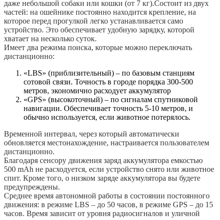
даже небольшой собаки или кошки (от 7 кг).
Cостоит из двух
частей: на ошейнике постоянно находится крепление, на
которое перед прогулкой легко устанавливается само
устройство. Это обеспечивает удобную зарядку, которой
хватает на несколько суток.
Имеет два режима поиска, которые можно переключать
дистанционно:
«LBS» (приблизительный) – по базовым станциям
сотовой связи. Точность в городе порядка 300-500
метров, экономично расходует аккумулятор
«GPS» (высокоточный) – по сигналам спутниковой
навигации. Обеспечивает точность 5-10 метров, и
обычно используется, если животное потерялось.
Временной интервал, через который автоматически
обновляется местонахождение, настраивается пользователем
дистанционно.
Благодаря сенсору движения заряд аккумулятора емкостью
500 mAh не расходуется, если устройство снято или животное
спит. Кроме того, о низком заряде аккумулятора вы будете
предупреждены.
Среднее время автономной работы в состоянии постоянного
движения: в режиме LBS – до 50 часов, в режиме GPS – до 15
часов. Время зависит от уровня радиосигналов и уличной