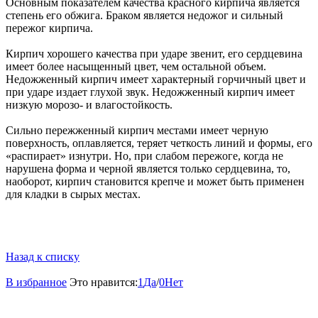
Основным показателем качества красного кирпича является
степень его обжига. Браком является недожог и сильный
пережог кирпича.
Кирпич хорошего качества при ударе звенит, его сердцевина
имеет более насыщенный цвет, чем остальной объем.
Недожженный кирпич имеет характерный горчичный цвет и
при ударе издает глухой звук. Недожженный кирпич имеет
низкую морозо- и влагостойкость.
Сильно пережженный кирпич местами имеет черную
поверхность, оплавляется, теряет четкость линий и формы, его
«распирает» изнутри. Но, при слабом пережоге, когда не
нарушена форма и черной является только сердцевина, то,
наоборот, кирпич становится крепче и может быть применен
для кладки в сырых местах.
Назад к списку
В избранное
Это нравится:
1
Да
/
0
Нет