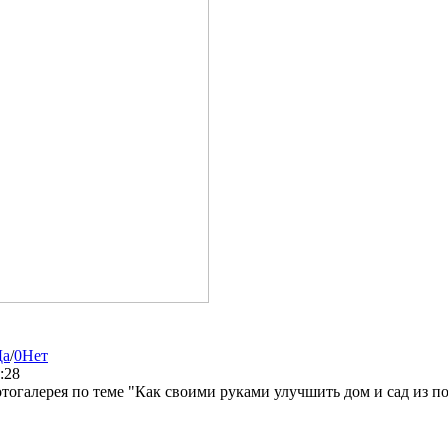
Да
/
0
Нет
:28
отогалерея по теме "Как своими руками улучшить дом и сад из 