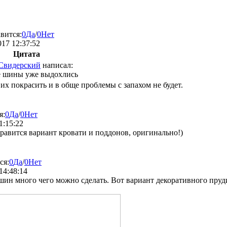
вится:
0
Да
/
0
Нет
017 12:37:52
Цитата
Свидерский
написал:
 шины уже выдохлись
х покрасить и в обще проблемы с запахом не будет.
я:
0
Да
/
0
Нет
1:15:22
равится вариант кровати и поддонов, оригинально!)
ся:
0
Да
/
0
Нет
14:48:14
шин много чего можно сделать. Вот вариант декоративного пруди