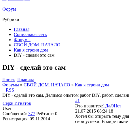
Форум
Рубрики
Главная
Социальная сеть
Форумы
СВОЙ ДОМ. НАЧАЛО
Как я строил дом
DIY - сделай это сам
DIY - сделай это сам
Поиск
Правила
Форумы
»
СВОЙ ДОМ. НАЧАЛО
»
Как я строил дом
RSS
DIY - сделай это сам, Делимся опытом работ DIY, работ, сдел
#1
Серж Игнатов
Это нравится:
1
Да
/
0
Нет
User
21.07.2015 08:24:18
Сообщений:
377
Рейтинг:
0
Хотел бы открыть тему для
Регистрация:
09.11.2014
свои успехи. В мире такие