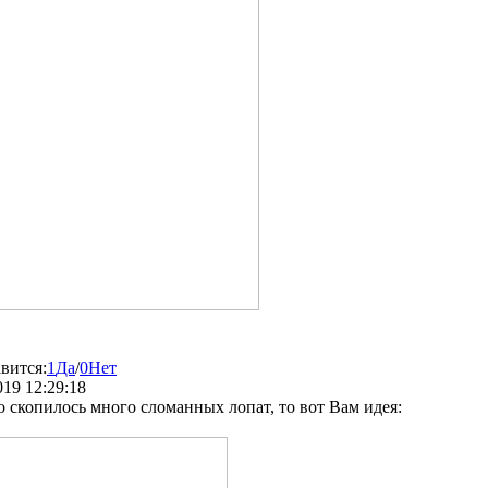
вится:
1
Да
/
0
Нет
019 12:29:18
о скопилось много сломанных лопат, то вот Вам идея: