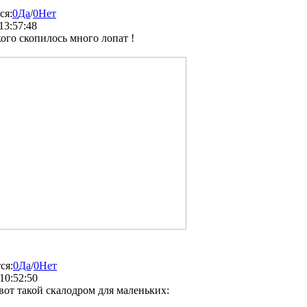
ся:
0
Да
/
0
Нет
13:57:48
кого скопилось много лопат !
ся:
0
Да
/
0
Нет
10:52:50
вот такой скалодром для маленьких: