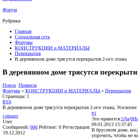
Форум
Рубрики
Главная
Социальная сеть
Форумы
КОНСТРУКЦИИ и МАТЕРИАЛЫ
Перекрытия
В деревянном доме трясутся перекрытия 2-ого этажа
В деревянном доме трясутся перекрытия
Поиск
Правила
Форумы
»
КОНСТРУКЦИИ и МАТЕРИАЛЫ
»
Перекрытия
Страницы:
1
RSS
В деревянном доме трясутся перекрытия 2-ого этажа, Усилени
#1
cottager
Это нравится:
3
Да
/
0
Н
User
09.01.2013 15:37:45
Сообщений:
606
Рейтинг:
0
Регистрация:
В брусовом доме, ког
19.12.2012
упрочить, чтобы не 