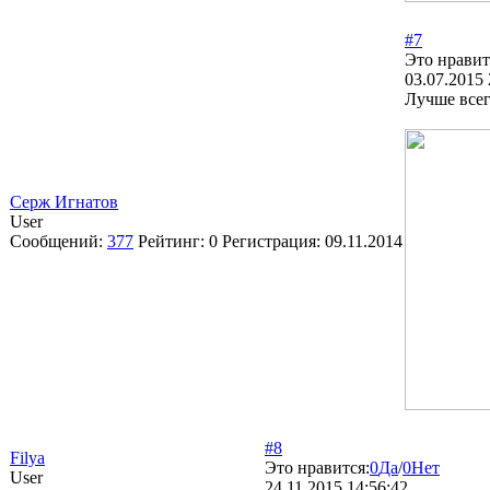
#7
Это нравит
03.07.2015 
Лучше всег
Серж Игнатов
User
Сообщений:
377
Рейтинг:
0
Регистрация:
09.11.2014
#8
Filya
Это нравится:
0
Да
/
0
Нет
User
24.11.2015 14:56:42