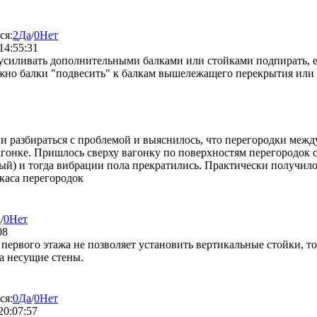
ся:
2
Да
/
0
Нет
14:55:31
 усиливать дополнительными балками или стойками подпирать, е
жно балки "подвесить" к балкам вышележащего перекрытия или
ли разбираться с проблемой и выяснилось, что перегородки меж
агонке. Пришлось сверху вагонку по поверхностям перегородок с
ый) и тогда вибрации пола прекратились. Практически получило
каса перегородок
а
/
0
Нет
08
первого этажа не позволяет установить вертикальные стойки, то
 несущие стены.
ся:
0
Да
/
0
Нет
20:07:57