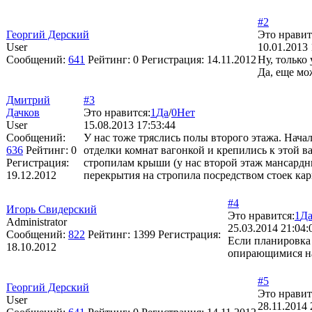
#2
Георгий Дерский
Это нравит
User
10.01.2013 
Сообщений:
641
Рейтинг:
0
Регистрация:
14.11.2012
Ну, только
Да, еще мо
Дмитрий
#3
Дачков
Это нравится:
1
Да
/
0
Нет
User
15.08.2013 17:53:44
Сообщений:
У нас тоже тряслись полы второго этажа. Нача
636
Рейтинг:
0
отделки комнат вагонкой и крепились к этой в
Регистрация:
стропилам крыши (у нас второй этаж мансардн
19.12.2012
перекрытия на стропила посредством стоек кар
#4
Игорь Свидерский
Это нравится:
1
Д
Administrator
25.03.2014 21:04:
Сообщений:
822
Рейтинг:
1399
Регистрация:
Если планировка 
18.10.2012
опирающимися на
#5
Георгий Дерский
Это нравит
User
28.11.2014 