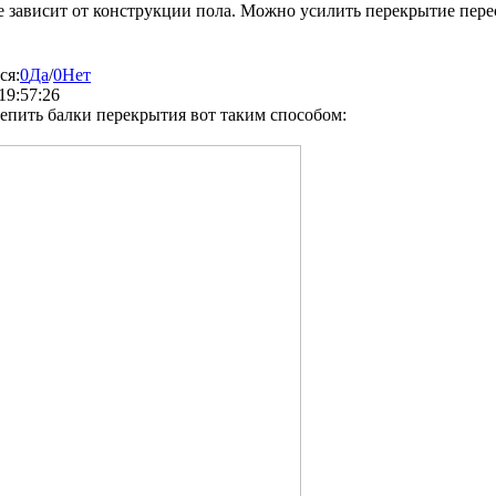
 зависит от конструкции пола. Можно усилить перекрытие пере
ся:
0
Да
/
0
Нет
19:57:26
пить балки перекрытия вот таким способом: