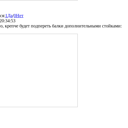
ся:
1
Да
/
0
Нет
20:34:53
о, крепче будет подпереть балки дополнительными стойками: