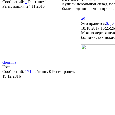
Сообщений:
1
Рейтинг:
1
Купили небольшой склад, пол
Регистрация:
24.11.2015
были подгнившими и провисши
#9
Это нравится:
0
Да
/
18.10.2017 13:25:26
Можно деревянную 
болтами, как показ
chernnia
User
Сообщений:
171
Рейтинг:
0
Регистрация:
19.12.2016