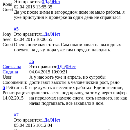
Это нравится:
0
Да
/
0
Нет
Коля
02.04.2015 13:55:35
Guest
Да уж после зимы в загородном доме не мало работы, я
уже приступил к проверке за один день не справился.
#5
Jony
Это нравится:
1
Да
/
0
Нет
Seed
03.04.2015 10:06:55
Guest
Очень полезная статья. Сам планировал на выходных
поехать на дачу, пора уже там порядки наводить.
#6
Светлана
Это нравится:
1
Да
/
0
Нет
Сидина
04.04.2015 10:09:21
User
А у нас хоть уже и апрель, но сугробы
Сообщений:
достигают высоты в человеческий рост, рано
6
Рейтинг:
0
еще думать о весенних работах. Единственное,
Регистрация:
пришлось лезть под крышу, за зиму, через шифер
14.02.2015
на переломах намело снега, хоть немного, но как
начал подтаивать, все закапало в дом.
#7
Это нравится:
1
Да
/
0
Нет
05.04.2015 10:12:04