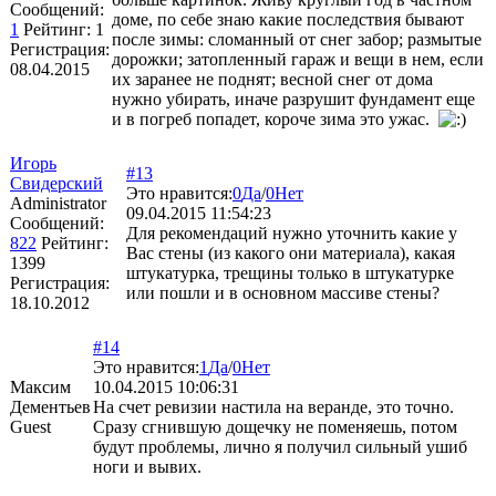
Сообщений:
доме, по себе знаю какие последствия бывают
1
Рейтинг:
1
после зимы: сломанный от снег забор; размытые
Регистрация:
дорожки; затопленный гараж и вещи в нем, если
08.04.2015
их заранее не поднят; весной снег от дома
нужно убирать, иначе разрушит фундамент еще
и в погреб попадет, короче зима это ужас.
Игорь
#13
Свидерский
Это нравится:
0
Да
/
0
Нет
Administrator
09.04.2015 11:54:23
Сообщений:
Для рекомендаций нужно уточнить какие у
822
Рейтинг:
Вас стены (из какого они материала), какая
1399
штукатурка, трещины только в штукатурке
Регистрация:
или пошли и в основном массиве стены?
18.10.2012
#14
Это нравится:
1
Да
/
0
Нет
Максим
10.04.2015 10:06:31
Дементьев
На счет ревизии настила на веранде, это точно.
Guest
Сразу сгнившую дощечку не поменяешь, потом
будут проблемы, лично я получил сильный ушиб
ноги и вывих.