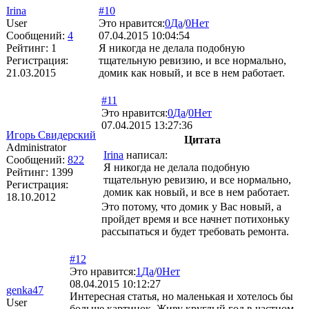
Irina
#10
User
Это нравится:
0
Да
/
0
Нет
Сообщений:
4
07.04.2015 10:04:54
Рейтинг:
1
Я никогда не делала подобную
Регистрация:
тщательную ревизию, и все нормально,
21.03.2015
домик как новый, и все в нем работает.
#11
Это нравится:
0
Да
/
0
Нет
07.04.2015 13:27:36
Игорь Свидерский
Цитата
Administrator
Irina
написал:
Сообщений:
822
Я никогда не делала подобную
Рейтинг:
1399
тщательную ревизию, и все нормально,
Регистрация:
домик как новый, и все в нем работает.
18.10.2012
Это потому, что домик у Вас новый, а
пройдет время и все начнет потихоньку
рассыпаться и будет требовать ремонта.
#12
Это нравится:
1
Да
/
0
Нет
08.04.2015 10:12:27
genka47
Интересная статья, но маленькая и хотелось бы
User
больше картинок. Живу круглый год в частном