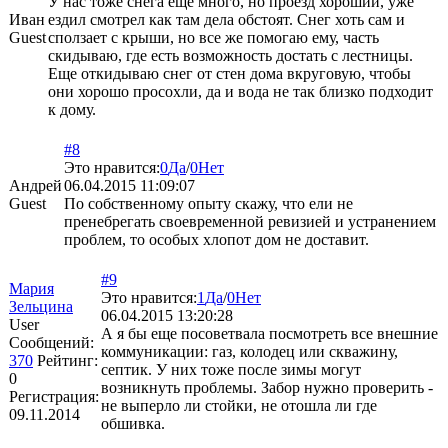
У нас тоже снега еще много, но проезд хороший, уже
Иван
ездил смотрел как там дела обстоят. Снег хоть сам и
Guest
сползает с крыши, но все же помогаю ему, часть
скидываю, где есть возможность достать с лестницы.
Еще откидываю снег от стен дома вкруговую, чтобы
они хорошо просохли, да и вода не так близко подходит
к дому.
#8
Это нравится:
0
Да
/
0
Нет
Андрей
06.04.2015 11:09:07
Guest
По собственному опыту скажу, что ели не
пренебрегать своевременной ревизией и устранением
проблем, то особых хлопот дом не доставит.
#9
Мария
Это нравится:
1
Да
/
0
Нет
Зельцина
06.04.2015 13:20:28
User
А я бы еще посоветвала посмотреть все внешние
Сообщений:
коммуникации: газ, колодец или скважину,
370
Рейтинг:
септик. У них тоже после зимы могут
0
возникнуть проблемы. Забор нужно проверить -
Регистрация:
не выперло ли стойки, не отошла ли где
09.11.2014
обшивка.