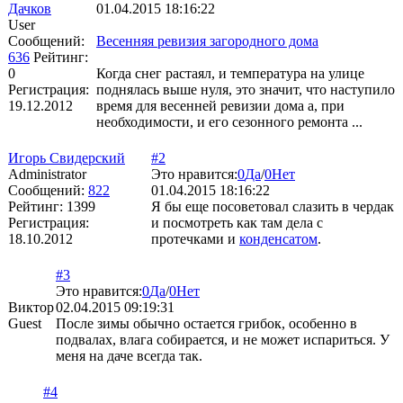
Дачков
01.04.2015 18:16:22
User
Сообщений:
Весенняя ревизия загородного дома
636
Рейтинг:
0
Когда снег растаял, и температура на улице
Регистрация:
поднялась выше нуля, это значит, что наступило
19.12.2012
время для весенней ревизии дома а, при
необходимости, и его сезонного ремонта ...
Игорь Свидерский
#2
Administrator
Это нравится:
0
Да
/
0
Нет
Сообщений:
822
01.04.2015 18:16:22
Рейтинг:
1399
Я бы еще посоветовал слазить в чердак
Регистрация:
и посмотреть как там дела с
18.10.2012
протечками и
конденсатом
.
#3
Это нравится:
0
Да
/
0
Нет
Виктор
02.04.2015 09:19:31
Guest
После зимы обычно остается грибок, особенно в
подвалах, влага собирается, и не может испариться. У
меня на даче всегда так.
#4