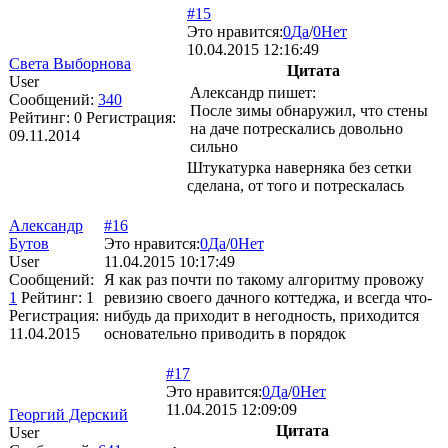
#15
Это нравится:
0
Да
/
0
Нет
10.04.2015 12:16:49
Света Выборнова
Цитата
User
Александр пишет:
Сообщений:
340
После зимы обнаружил, что стены
Рейтинг:
0
Регистрация:
на даче потрескались довольно
09.11.2014
сильно
Штукатурка наверняка без сетки
сделана, от того и потрескалась
Александр
#16
Бутов
Это нравится:
0
Да
/
0
Нет
User
11.04.2015 10:17:49
Сообщений:
Я как раз почти по такому алгоритму провожу
1
Рейтинг:
1
ревизию своего дачного коттеджа, и всегда что-
Регистрация:
нибудь да приходит в негодность, приходится
11.04.2015
основательно приводить в порядок
#17
Это нравится:
0
Да
/
0
Нет
11.04.2015 12:09:09
Георгий Дерский
Цитата
User